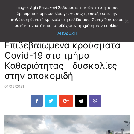
Images Agia Paraskevi Σεβόμαστε την ιδιωτικότητά σας
Χρησιμοποιούμε cookies για να σας προσφέρουμε την
καλύτερη δυνατή εμπειρία στη σελίδα μας. Συνεχίζοντας σε
Αρχική
ΔΗΜΟΤΙΚΑ ΝΕΑ
αυτόν τον ιστότοπο, αποδέχεστε τη χρήση των cookies.
ΑΠΟΔΟΧΗ
ΔΗΜΟΤΙΚΑ ΝΕΑ
Επιβεβαιωμένα κρούσματα
Covid-19 στο τμήμα
Καθαριότητας – δυσκολίες
στην αποκομιδή
01/03/2021