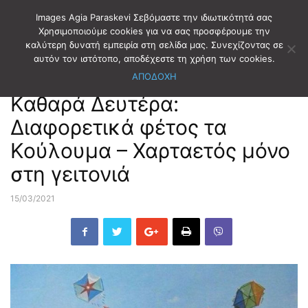
Images Agia Paraskevi Σεβόμαστε την ιδιωτικότητά σας
Χρησιμοποιούμε cookies για να σας προσφέρουμε την
καλύτερη δυνατή εμπειρία στη σελίδα μας. Συνεχίζοντας σε
Αρχική
ΕΙΔΗΣΕΙΣ
αυτόν τον ιστότοπο, αποδέχεστε τη χρήση των cookies.
ΑΠΟΔΟΧΗ
ΕΙΔΗΣΕΙΣ
Καθαρά Δευτέρα:
Διαφορετικά φέτος τα
Κούλουμα – Χαρταετός μόνο
στη γειτονιά
15/03/2021