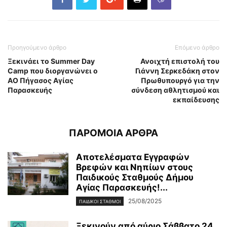
Προηγούμενο άρθρο
Επόμενο άρθρο
Ξεκινάει το Summer Day
Ανοιχτή επιστολή του
Camp που διοργανώνει ο
Γιάννη Σερκεδάκη στον
ΑΟ Πήγασος Αγίας
Πρωθυπουργό για την
Παρασκευής
σύνδεση αθλητισμού και
εκπαίδευσης
ΠΑΡΟΜΟΙΑ ΑΡΘΡΑ
Αποτελέσματα Εγγραφών
Βρεφών και Νηπίων στους
Παιδικούς Σταθμούς Δήμου
Αγίας Παρασκευής!...
25/08/2025
ΠΑΙΔΙΚΟΙ ΣΤΑΘΜΟΙ
Ξεκινούν από αύριο Σάββατο 24