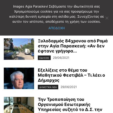
Images Agia Paraskevi Σεβόμαστε την ιδιωτικότητά σας
Χρησιμοποιούμε cookies για να σας προσφέρουμε την
καλύτερη δυνατή εμπειρία στη σελίδα μας. Συνεχίζοντας σε
Αρχική
2021
Ιούνιος
29
αυτόν τον ιστότοπο, αποδέχεστε τη χρήση των cookies.
Ημερήσιο Αρχείο: 29/06/2021
ΑΠΟΔΟΧΗ
Ξυλοδαρμός 84χρονου από Ρομά
στην Αγία Παρασκευή: «Αν δεν
έφτανε γρήγορα...
29/06/2021
ΕΙΔΗΣΕΙΣ
Εξελίξεις στο θέμα του
Μαθητικού Φεστιβάλ – Τι λέει ο
Δήμαρχος
29/06/2021
ΔΗΜΟΤΙΚΑ ΝΕΑ
Την Τροποποίηση του
Οργανισμού Εσωτερικής
Υπηρεσίας συζητά το Δ.Σ. την