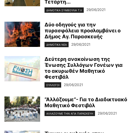
Τετάρτη...
29/06/2021
ΔΗΜΟΤΙΚΑ ΣΥΜΒΟΥΛΙΑ T.V
Δύο οδηγούς για την
πυρασφάλεια προσλαμβάνει ο
Δήμος Αγ. Παρασκευής
29/06/2021
ΔΗΜΟΤΙΚΑ ΝΕΑ
Δεύτερη ανακοίνωση της
Ένωσης Συλλόγων Γονέων για
το ακυρωθέν Μαθητικό
Φεστιβάλ
29/06/2021
ΣΥΛΛΟΓΟΙ
“Αλλάζουμε”- Για το Διαδικτυακό
Μαθητικό Φεστιβάλ
29/06/2021
ΑΛΛΆΖΟΥΜΕ ΤΗΝ ΑΓΊΑ ΠΑΡΑΣΚΕΥΉ