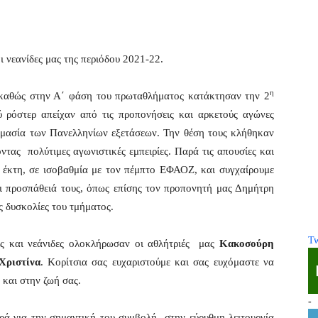
 νεανίδες μας της περιόδου 2021-22.
η
η καθώς στην Α΄ φάση του πρωταθλήματος κατάκτησαν την 2
 ρόστερ απείχαν από τις προπονήσεις και αρκετούς αγώνες
οιμασία των Πανελληνίων εξετάσεων. Την θέση τους κλήθηκαν
τας πολύτιμες αγωνιστικές εμπειρίες. Παρά τις απουσίες και
έκτη, σε ισοβαθμία με τον πέμπτο ΕΦΑΟΖ, και συγχαίρουμε
αι προσπάθειά τους, όπως επίσης τον προπονητή μας Δημήτρη
ς δυσκολίες του τμήματος.
Tw
ως και νεάνιδες ολοκλήρωσαν οι αθλήτριές μας
Κακοσούρη
Χριστίνα
. Κορίτσια σας ευχαριστούμε και σας ευχόμαστε να
 και στην ζωή σας.
-
τρά για την σημαντική του συμβολή στην εύρυθμη λειτουργία