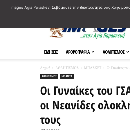
ΙΣΤΟΡΙΚΑ ΣΗΜΕΙΑ ΤΗΣ ΠΟΛΗΣ
ΠΛΗΡΟΦΟΡΙΕΣ
ΠΟΛΙΤΙ
Images Agia Paraskevi Σεβόμαστε την ιδιωτικότητά σας Χρησιμοπ
AParaskevi-
Images
ΕΙΔΗΣΕΙΣ
ΑΡΘΡΟΓΡΑΦΙΑ
ΑΘΛΗΤΙΣΜΟΣ
Αρχική
ΑΘΛΗΤΙΣΜΟΣ
ΜΠΑΣΚΕΤ
Οι Γυναίκες του
ΑΘΛΗΤΙΣΜΟΣ
ΜΠΑΣΚΕΤ
Οι Γυναίκες του ΓΣ
οι Νεανίδες ολοκλ
τους