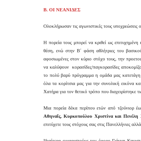
Β. ΟΙ ΝΕΑΝΙΔΕΣ
Ολοκλήρωσαν τις αγωνιστικές τους υποχρεώσεις οι
Η πορεία τους μπορεί να κριθεί ως επιτυχημέν
θέση, ενώ στην Β΄ φάση αθλήτριες του βασικού
αφοσιωμένες στον κύριο στόχο τους, την προετ
να καλύψουν κορασίδες/παγκορασίδες αποκομίζον
το πολύ βαρύ πρόγραμμα η ομάδα μας κατετάγη 
όλα τα κορίτσια μας για την συνολική εικόνα κ
Χατήρα για τον θετικό τρόπο που διαχειρίστηκε τι
Μια πορεία δέκα περίπου ετών από τζούνιορ έ
Αθηναΐς, Κυρκοπούλου Χριστίνα και Πενέλη 
επιτύχετε τους στόχους σας στις Πανελλήνιες αλλά
Ιδιαίτερα ευχαριστούμε τον έφορο Γιάννη Κανισ