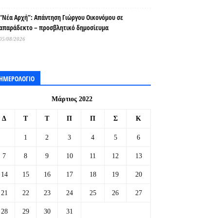
“Νέα Αρχή”: Απάντηση Γιώργου Οικονόμου σε
απαράδεκτο – προσβλητικό δημοσίευμα
05/08/2026
ΗΜΕΡΟΛΟΓΙΟ
Μάρτιος 2022
Δ
Τ
Τ
Π
Π
Σ
Κ
1
2
3
4
5
6
7
8
9
10
11
12
13
14
15
16
17
18
19
20
21
22
23
24
25
26
27
28
29
30
31