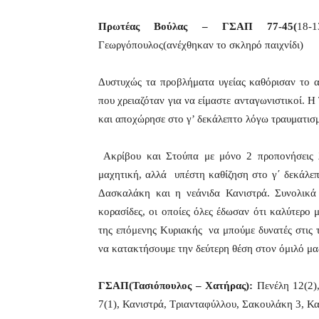
Πρωτέας Βούλας – ΓΣΑΠ 77-45
(
18-
Γεωργόπουλος(ανέχθηκαν το σκληρό παιχνίδι)
Δυστυχώς τα προβλήματα υγείας καθόρισαν το 
που χρειαζόταν για να είμαστε ανταγωνιστικοί. Η
και αποχώρησε στο γ’ δεκάλεπτο λόγω τραυματισ
Ακρίβου και Στούπα με μόνο 2 προπονήσεις 
μαχητική, αλλά υπέστη καθίζηση στο γ΄ δεκάλε
Δασκαλάκη και η νεάνιδα Κανιστρά. Συνολικά 
κορασίδες, οι οποίες όλες έδωσαν ότι καλύτερο 
της επόμενης Κυριακής να μπούμε δυνατές στις τρ
να κατακτήσουμε την δεύτερη θέση στον όμιλό μας
ΓΣΑΠ(Τασιόπουλος – Χατήρας):
Πενέλη 12(2),
7(1), Κανιστρά, Τριανταφύλλου, Σακουλάκη 3, Κ