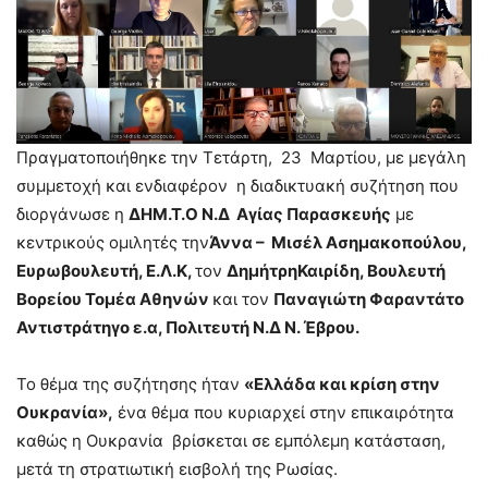
Πραγματοποιήθηκε την Τετάρτη, 23 Μαρτίου, με μεγάλη
συμμετοχή και ενδιαφέρον η διαδικτυακή συζήτηση που
διοργάνωσε η
ΔΗΜ.Τ.Ο Ν.Δ Αγίας Παρασκευής
με
κεντρικούς ομιλητές την
Άννα – Μισέλ Ασημακοπούλου,
Ευρωβουλευτή, Ε.Λ.Κ,
τον
ΔημήτρηΚαιρίδη, Βουλευτή
Βορείου Τομέα Αθηνών
και τον
Παναγιώτη Φαραντάτο
Αντιστράτηγο ε.α, Πολιτευτή Ν.Δ Ν. Έβρου.
Το θέμα της συζήτησης ήταν
«Ελλάδα και κρίση στην
Ουκρανία»,
ένα θέμα που κυριαρχεί στην επικαιρότητα
καθώς η Ουκρανία βρίσκεται σε εμπόλεμη κατάσταση,
μετά τη στρατιωτική εισβολή της Ρωσίας.