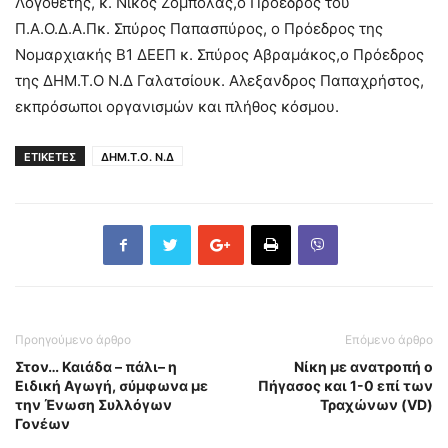
Λογοθέτης, κ. Νίκος Ζόμπολας,ο Πρόεδρος του
Π.Α.Ο.Δ.Α.Πκ. Σπύρος Παπασπύρος, ο Πρόεδρος της
Νομαρχιακής Β1 ΔΕΕΠ κ. Σπύρος Αβραμάκος,ο Πρόεδρος
της ΔΗΜ.Τ.Ο Ν.Δ Γαλατσίουκ. Αλεξανδρος Παπαχρήστος,
εκπρόσωποι οργανισμών και πλήθος κόσμου.
ΕΤΙΚΕΤΕΣ
ΔΗΜ.Τ.Ο. Ν.Δ
Προηγούμενο άρθρο
Επόμενο άρθρο
Στον… Καιάδα – πάλι– η
Νίκη με ανατροπή ο
Ειδική Αγωγή, σύμφωνα με
Πήγασος και 1-0 επί των
την Ένωση Συλλόγων
Τραχώνων (VD)
Γονέων