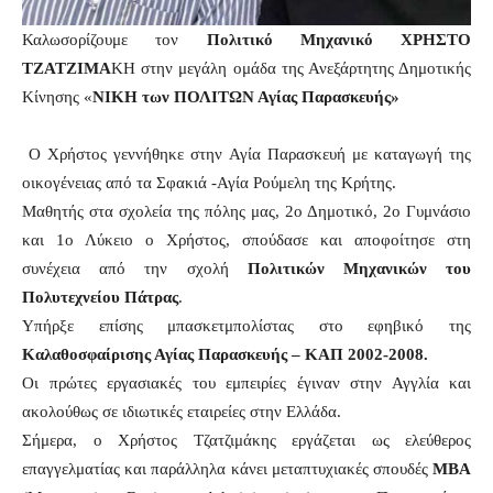
Καλωσορίζουμε τον
Πολιτικό Μηχανικό ΧΡΗΣΤΟ
ΤΖΑΤΖΙΜΑ
ΚΗ στην μεγάλη ομάδα της Ανεξάρτητης Δημοτικής
Κίνησης «
ΝΙΚΗ των ΠΟΛΙΤΩΝ Αγίας Παρασκευής»
Ο Χρήστος γεννήθηκε στην Αγία Παρασκευή με καταγωγή της
οικογένειας από τα
Σφακιά -Αγία Ρούμελη της Κρήτης.
Μαθητής στα σχολεία της πόλης μας, 2ο Δημοτικό, 2ο Γυμνάσιο
και 1ο Λύκειο ο Χρήστος, σπούδασε και αποφοίτησε στη
συνέχεια από την σχολή
Πολιτικών Μηχανικών του
Πολυτεχνείου Πάτρας
.
Υπήρξε επίσης μπασκετμπολίστας στο εφηβικό της
Καλαθοσφαίρισης Αγίας Παρασκευής – ΚΑΠ 2002-2008.
Οι πρώτες εργασιακές του εμπειρίες έγιναν στην Αγγλία και
ακολούθως σε ιδιωτικές εταιρείες στην Ελλάδα.
Σήμερα, ο Χρήστος Τζατζιμάκης εργάζεται ως ελεύθερος
επαγγελματίας και παράλληλα κάνει μεταπτυχιακές σπουδές
MBA