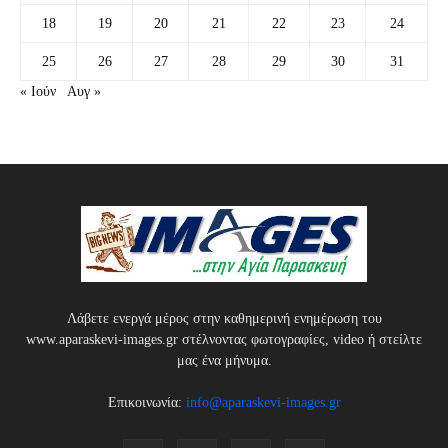
18
19
20
21
22
23
24
25
26
27
28
29
30
31
« Ιούν
Αυγ »
Λάβετε ενεργά μέρος στην καθημερινή ενημέρωση του
www.aparaskevi-images.gr στέλνοντας φωτογραφίες, video ή στείλτε
μας ένα μήνυμα.
Επικοινωνία:
info@aparaskevi-images.gr