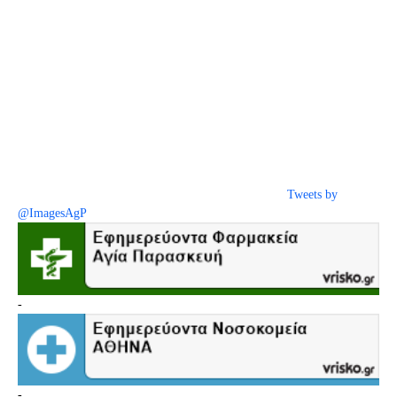
Tweets by
@ImagesAgP
-
-