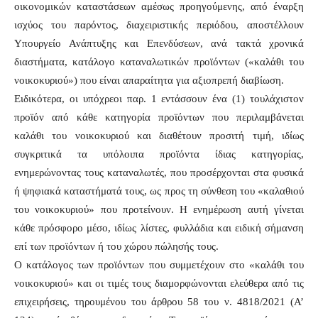
οικονομικών καταστάσεων αμέσως προηγούμενης, από έναρξη
ισχύος του παρόντος, διαχειριστικής περιόδου, αποστέλλουν
Υπουργείο Ανάπτυξης και Επενδύσεων, ανά τακτά χρονικά
διαστήματα, κατάλογο καταναλωτικών προϊόντων («καλάθι του
νοικοκυριού») που είναι απαραίτητα για αξιοπρεπή διαβίωση.
Ειδικότερα, οι υπόχρεοι παρ. 1 εντάσσουν ένα (1) τουλάχιστον
προϊόν από κάθε κατηγορία προϊόντων που περιλαμβάνεται
καλάθι του νοικοκυριού και διαθέτουν προσιτή τιμή, ιδίως
συγκριτικά τα υπόλοιπα προϊόντα ίδιας κατηγορίας,
ενημερώνοντας τους καταναλωτές, που προσέρχονται στα φυσικά
ή ψηφιακά καταστήματά τους, ως προς τη σύνθεση του «καλαθιού
του νοικοκυριού» που προτείνουν. Η ενημέρωση αυτή γίνεται
κάθε πρόσφορο μέσο, ιδίως λίστες, φυλλάδια και ειδική σήμανση
επί των προϊόντων ή του χώρου πώλησής τους.
Ο κατάλογος των προϊόντων που συμμετέχουν στο «καλάθι του
νοικοκυριού» και οι τιμές τους διαμορφώνονται ελεύθερα από τις
επιχειρήσεις, τηρουμένου του άρθρου 58 του ν. 4818/2021 (Α’