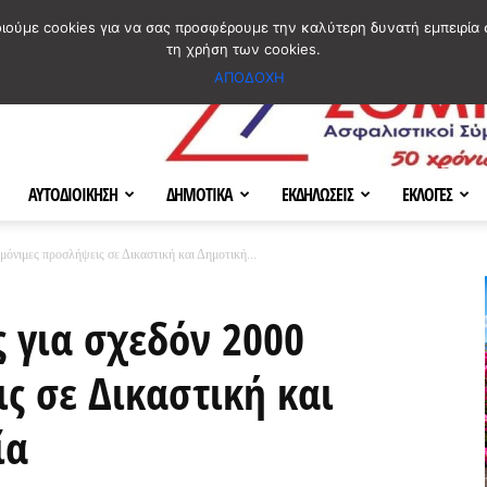
ΣΜΟΣ
ΧΑΡΤΗΣ
BLOG IMAGES
ΠΟΙΟΙ ΕΙΜΑΣΤΕ
[ ΕΠΙΚΟΙΝΩΝΙΑ ]
οιούμε cookies για να σας προσφέρουμε την καλύτερη δυνατή εμπειρία 
τη χρήση των cookies.
ΑΠΟΔΟΧΗ
ΑΥΤΟΔΙΟΙΚΗΣΗ
ΔΗΜΟΤΙΚΑ
ΕΚΔΗΛΩΣΕΙΣ
ΕΚΛΟΓΕΣ
όνιμες προσλήψεις σε Δικαστική και Δημοτική...
 για σχεδόν 2000
ς σε Δικαστική και
ία