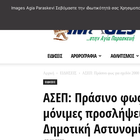
ΙΣΤΟΡΙΚΑ ΣΗΜΕΙΑ ΤΗΣ ΠΟΛΗΣ
ΠΛΗΡΟΦΟΡΙΕΣ
ΠΟΛΙΤΙ
Images Agia Paraskevi Σεβόμαστε την ιδιωτικότητά σας Χρησιμοπ
AParaskevi-
Images
ΕΙΔΗΣΕΙΣ
ΑΡΘΡΟΓΡΑΦΙΑ
ΑΘΛΗΤΙΣΜΟΣ
Αρχική
ΕΙΔΗΣΕΙΣ
ΑΣΕΠ: Πράσινο φως για σχεδόν 2000 μ
ΕΙΔΗΣΕΙΣ
ΑΣΕΠ: Πράσινο φως
μόνιμες προσλήψει
Δημοτική Αστυνομ