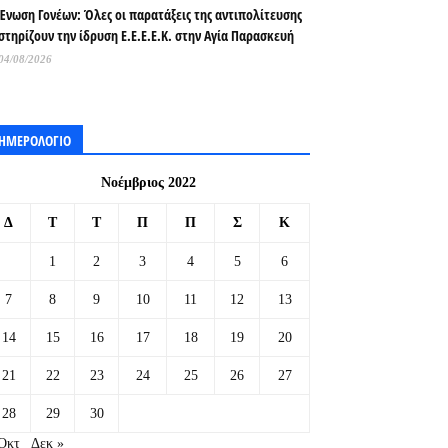
Ένωση Γονέων: Όλες οι παρατάξεις της αντιπολίτευσης
στηρίζουν την ίδρυση Ε.Ε.Ε.Ε.Κ. στην Αγία Παρασκευή
04/08/2026
ΗΜΕΡΟΛΟΓΙΟ
Νοέμβριος 2022
Δ
Τ
Τ
Π
Π
Σ
Κ
1
2
3
4
5
6
7
8
9
10
11
12
13
14
15
16
17
18
19
20
21
22
23
24
25
26
27
28
29
30
Οκτ
Δεκ »