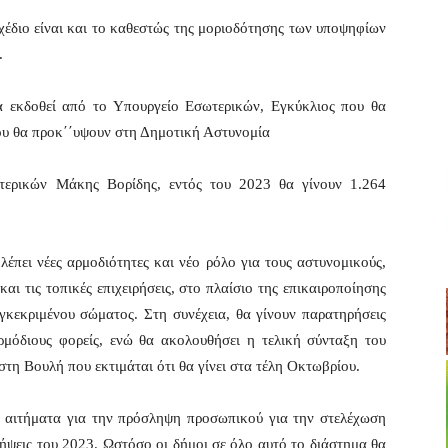
χέδιο είναι και το καθεστώς της μοριοδότησης των υποψηφίων
.
α εκδοθεί από το Υπουργείο Εσωτερικών, Εγκύκλιος που θα
που θα προκ΄΄υψουν στη Δημοτική Αστυνομία
τερικών Μάκης Βορίδης, εντός του 2023 θα γίνουν 1.264
έπει νέες αρμοδιότητες και νέο ρόλο για τους αστυνομικούς,
αι τις τοπικές επιχειρήσεις, στο πλαίσιο της επικαιροποίησης
γκεκριμένου σώματος. Στη συνέχεια, θα γίνουν παρατηρήσεις
ρμόδιους φορείς, ενώ θα ακολουθήσει η τελική σύνταξη του
τη Βουλή που εκτιμάται ότι θα γίνει στα τέλη Οκτωβρίου.
ι αιτήματα για την πρόσληψη προσωπικού για την στελέχωση
ήψεις του 2023. Ωστόσο οι δήμοι σε όλο αυτό το διάστημα θα