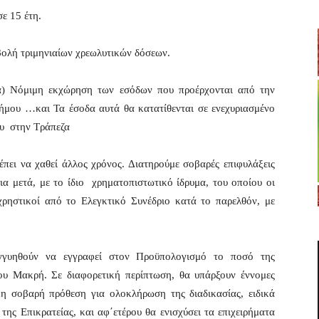
ε 15 έτη.
βολή τριμηνιαίων χρεωλυτικών δόσεων.
: α) Νόμιμη εκχώρηση των εσόδων που προέρχονται από την
Δήμου …και Τα έσοδα αυτά θα κατατίθενται σε ενεχυριασμένο
ου στην Τράπεζα
έπει να χαθεί άλλος χρόνος. Διατηρούμε σοβαρές επιφυλάξεις
ια μετά, με το ίδιο χρηματοπιστωτικό ίδρυμα, του οποίου οι
αχρηστικοί από το Ελεγκτικό Συνέδριο κατά το παρελθόν, με
εγγυηθούν να εγγραφεί στον Προϋπολογισμό το ποσό της
ου Μακρή. Σε διαφορετική περίπτωση, θα υπάρξουν έννομες
η σοβαρή πρόθεση για ολοκλήρωση της διαδικασίας, ειδικά
ης Επικρατείας, και αφ΄ετέρου θα ενισχύσει τα επιχειρήματα