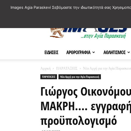
ΙΣΤΟΡΙΚΑ ΣΗΜΕΙΑ ΤΗΣ ΠΟΛΗΣ
ΠΛΗΡΟΦΟΡΙΕΣ
ΠΟΛΙΤΙ
Images Agia Paraskevi Σεβόμαστε την ιδιωτικότητά σας Χρησιμοπ
AParaskevi-
Images
ΕΙΔΗΣΕΙΣ
ΑΡΘΡΟΓΡΑΦΙΑ
ΑΘΛΗΤΙΣΜΟΣ
Αρχική
ΠΑΡΑΤΑΞΕΙΣ
Νέα Αρχή για την Αγία Παρασκευ
ΠΑΡΑΤΑΞΕΙΣ
Νέα Αρχή για την Αγία Παρασκευή
Γιώργος Οικονόμου
ΜΑΚΡΗ…. εγγραφή 
προϋπολογισμό