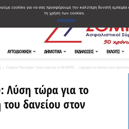
ΣΜΟΣ
ΧΑΡΤΗΣ
BLOG IMAGES
ΠΟΙΟΙ ΕΙΜΑΣΤΕ
[ ΕΠΙΚΟΙΝΩΝΙΑ ]
οιούμε cookies για να σας προσφέρουμε την καλύτερη δυνατή εμπειρία 
τη χρήση των cookies.
ΑΠΟΔΟΧΗ
ΑΥΤΟΔΙΟΙΚΗΣΗ
ΔΗΜΟΤΙΚΑ
ΕΚΔΗΛΩΣΕΙΣ
ΕΚΛΟΓΕΣ
ή
Γιώργος Οικονόμου: Λύση τώρα για το ΜΑΚΡΗ…. εγγραφή του δανείου στον προϋπολ
: Λύση τώρα για το
του δανείου στον