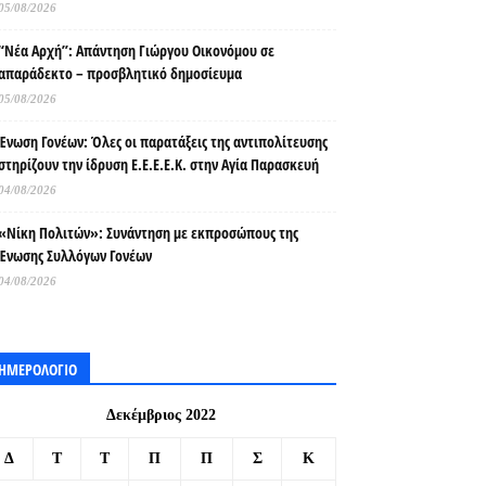
05/08/2026
“Νέα Αρχή”: Απάντηση Γιώργου Οικονόμου σε
απαράδεκτο – προσβλητικό δημοσίευμα
05/08/2026
Ένωση Γονέων: Όλες οι παρατάξεις της αντιπολίτευσης
στηρίζουν την ίδρυση Ε.Ε.Ε.Ε.Κ. στην Αγία Παρασκευή
04/08/2026
«Νίκη Πολιτών»: Συνάντηση με εκπροσώπους της
Ένωσης Συλλόγων Γονέων
04/08/2026
ΗΜΕΡΟΛΟΓΙΟ
Δεκέμβριος 2022
Δ
Τ
Τ
Π
Π
Σ
Κ