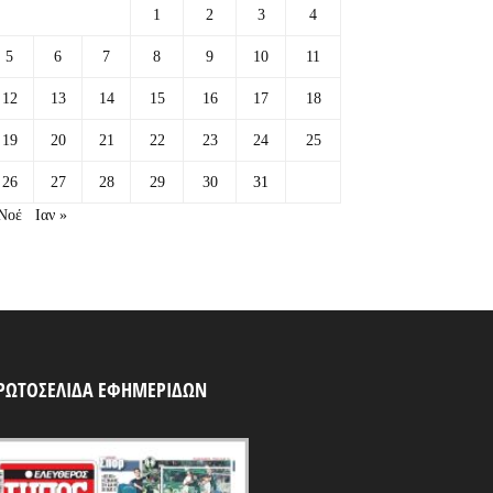
1
2
3
4
5
6
7
8
9
10
11
12
13
14
15
16
17
18
19
20
21
22
23
24
25
26
27
28
29
30
31
Νοέ
Ιαν »
ΡΩΤΟΣΕΛΙΔΑ ΕΦΗΜΕΡΙΔΩΝ