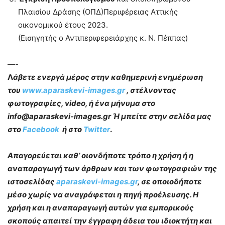
Πλαισίου Δράσης (ΟΠΔ)Περιφέρειας Αττικής
οικονομικού έτους 2023.
(Εισηγητής ο Αντιπεριφερειάρχης κ. Ν. Πέππας)
—-
Λ
άβετε ενεργά μέρος στην καθημερινή ενημέρωση
του
www.aparaskevi-images.gr
, στέλνοντας
φωτογραφίες, video, ή ένα μήνυμα στο
info@aparaskevi-images.gr Ή μπείτε στην σελίδα μας
στο
Facebook
ή στο
Twitter
.
Απαγορεύεται καθ’ οιονδήποτε τρόπο η χρήση ή η
αναπαραγωγή των άρθρων και των φωτογραφιών της
ιστοσελίδας
aparaskevi-images.gr
, σε οποιοδήποτε
μέσο χωρίς να αναγράφεται η πηγή προέλευσης. Η
χρήση και η αναπαραγωγή αυτών για εμπορικούς
σκοπούς απαιτεί την έγγραφη άδεια του ιδιοκτήτη και