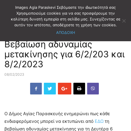
Images Agia Paraskevi Σεβόμαστε την ιδιωτικότητά σας
Χρησιμοποιούμε cookies για να σας προσφέρουμε την
καλύτερη δυνατή εμπειρία στη σελίδα μας. Συνεχίζοντας σε
Αρχική
ΔΗΜΟΤΙΚΑ ΝΕΑ
αυτόν τον ιστότοπο, αποδέχεστε τη χρήση των cookies.
ΑΠΟΔΟΧΗ
ΔΗΜΟΤΙΚΑ ΝΕΑ
Βεβαίωση αδυναμίας
μετακίνησης για 6/2/203 και
8/2/2023
08/02/2023
Ο Δήμος Αγίας Παρασκευής ενημερώνει πως κάθε
ενδιαφερόμενος μπορεί να εκτυπώνει από
ΕΔΩ
τη
βεβαίωση αδυναμίας μετακίνησης για τη Δευτέρα 6