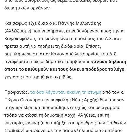
από τους ορισμένους ως θεματοφύλακες θεσμών και
διοικητικών οργάνων.
Και σαφώς είχε δίκιο ο κ. Γιάννης Μυλωνάκης
(Αλλάζουμε) που επισήμανε, απευθυνόμενος προς την κ.
Καψοκεφάλου, ότι εκείνη είναι η πρόεδρος του Δ.Σ. και
πρέπει αυτή να τηρήσει τη διαδικασία. Επίσης,
συμπλήρωσε ότι στον Κανονισμό λειτουργίας του Δ.Σ.
αναφέρεται πως οι δημοτικοί σύμβουλοι
κάνουν δήλωση
όποτε το επιθυμούν και τους δίνει ο πρόεδρος το λόγο,
γεγονός που τηρήθηκε ακριβώς.
Προφανώς,
τα όσα λέγονταν εκείνη τη στιγμή
από τον κ.
Γιώργο Οικονόμου (επικεφαλής Νέας Αρχής) δεν άρεσαν
στην πρόεδρο και προσπάθησε ατυχώς και με άγαρμπο
τρόπο να σώσει τη δημοτική Αρχή. Αλήθεια, επί τη
ευκαιρία, εκείνη (που υπήρξε και πρόεδρος των Παιδικών
Σταθμών) συμφωνεί με τον παραλληλισμό μιας μητέρας