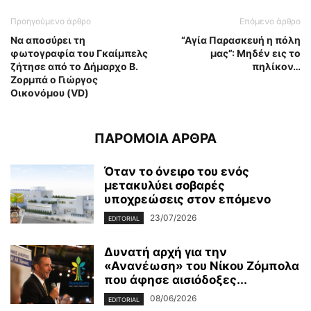
Προηγούμενο άρθρο
Επόμενο άρθρο
Να αποσύρει τη
“Αγία Παρασκευή η πόλη
φωτογραφία του Γκαίμπελς
μας”: Μηδέν εις το
ζήτησε από το Δήμαρχο Β.
πηλίκον…
Ζορμπά ο Γιώργος
Οικονόμου (VD)
ΠΑΡΟΜΟΙΑ ΑΡΘΡΑ
Όταν το όνειρο του ενός
μετακυλύει σοβαρές
υποχρεώσεις στον επόμενο
23/07/2026
EDITORIAL
Δυνατή αρχή για την
«Ανανέωση» του Νίκου Ζόμπολα
που άφησε αισιόδοξες...
08/06/2026
EDITORIAL