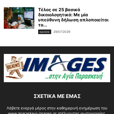
Τέλος σε 25 βασικά
δικαιολογητικά: Με μία
υπεύθυνη δήλωση απλοποιείται
το...
29/07/2026
ΕΙΔΗΣΕΙΣ
ΣΧΕΤΙΚΆ ΜΕ ΕΜΆΣ
Λάβετε ενεργά μέρος στην καθημερινή ενημέρωση του
www.aparaskevi-images.gr στέλνοντας φωτογραφίες,