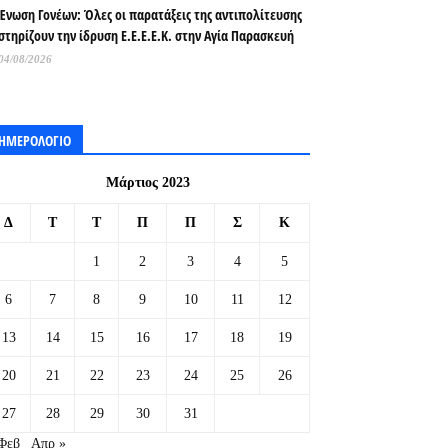
Ένωση Γονέων: Όλες οι παρατάξεις της αντιπολίτευσης
στηρίζουν την ίδρυση Ε.Ε.Ε.Ε.Κ. στην Αγία Παρασκευή
04/08/2026
ΗΜΕΡΟΛΟΓΙΟ
Μάρτιος 2023
Δ
Τ
Τ
Π
Π
Σ
Κ
1
2
3
4
5
6
7
8
9
10
11
12
13
14
15
16
17
18
19
20
21
22
23
24
25
26
27
28
29
30
31
Φεβ
Απρ »