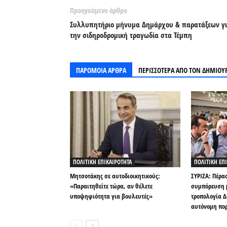
Προηγούμενο άρθρο
Συλλυπητήριο μήνυμα Δημάρχου & παρατάξεων γ
την σιδηροδρομική τραγωδία στα Τέμπη
ΠΑΡΟΜΟΙΑ ΑΡΘΡΑ
ΠΕΡΙΣΣΟΤΕΡΑ ΑΠΟ ΤΟΝ ΔΗΜΙΟΥ
ΠΟΛΙΤΙΚΗ ΕΠΙΚΑΙΡΟΤΗΤΑ
ΠΟΛΙΤΙΚΗ ΕΠ
Μητσοτάκης σε αυτοδιοικητικούς:
ΣΥΡΙΖΑ: Πέρα
«Παραιτηθείτε τώρα, αν θέλετε
συμπόρευση μ
υποψηφιότητα για βουλευτές»
τροπολογία Δ
αυτόνομη πο