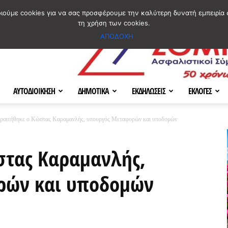
ΣΜΟΣ
ΧΑΡΤΗΣ
BLOG IMAGES
ΠΟΙΟΙ ΕΙΜΑΣΤΕ
[ ΕΠΙΚΟΙΝΩΝΙΑ ]
οιούμε cookies για να σας προσφέρουμε την καλύτερη δυνατή εμπειρία 
τη χρήση των cookies.
ΑΠΟΔΟΧΗ
ΑΥΤΟΔΙΟΙΚΗΣΗ
ΔΗΜΟΤΙΚΑ
ΕΚΔΗΛΩΣΕΙΣ
ΕΚΛΟΓΕΣ
ραιτήθηκε ο Κώστας Καραμανλής, υπουργός Μεταφορών και υποδομών
στας Καραμανλής,
ρών και υποδομών