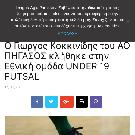
Images Agia Paraskevi Σεβόμαστε την ιδιωτικότητά σας
Χρησιμοποιούμε cookies για να σας προσφέρουμε την
καλύτερη δυνατή εμπειρία στη σελίδα μας. Συνεχίζοντας σε
Αρχική
ΑΘΛΗΤΙΣΜΟΣ
ΠΟΔΟΣΦΑΙΡΟ ΣΑΛΑΣ
αυτόν τον ιστότοπο, αποδέχεστε τη χρήση των cookies.
ΑΠΟΔΟΧΗ
ΑΘΛΗΤΙΣΜΟΣ
ΠΟΔΟΣΦΑΙΡΟ ΣΑΛΑΣ
Ο Γιώργος Κοκκινίδης του ΑΟ
ΠΗΓΑΣΟΣ κλήθηκε στην
Εθνική ομάδα UNDER 19
FUTSAL
15/03/2023