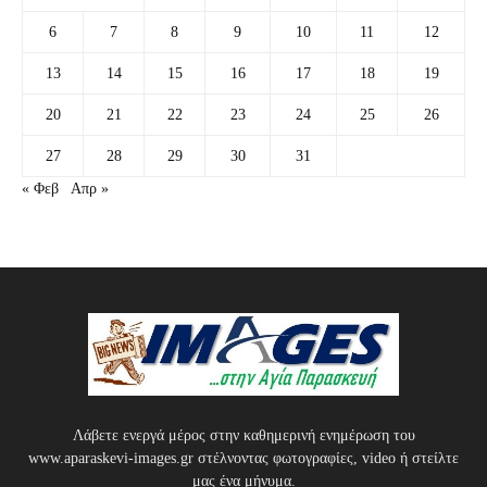
6
7
8
9
10
11
12
13
14
15
16
17
18
19
20
21
22
23
24
25
26
27
28
29
30
31
« Φεβ
Απρ »
Λάβετε ενεργά μέρος στην καθημερινή ενημέρωση του
www.aparaskevi-images.gr στέλνοντας φωτογραφίες, video ή στείλτε
μας ένα μήνυμα.