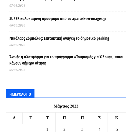
07/08/2026
SUPER καλοκαιρινή προσφορά από το aparaskevi-images.gr
06/08/2026
Νικόλαος Ζόμπολας: Επιτακτική ανάγκη το δημοτικό parking
06/08/2026
Άνοιξε η πλατφόρμα για το πρόγραμμα «Τουρισμός για Όλους», ποιοι
κάνουν σήμερα αίτηση
05/08/2026
ΗΜΕΡΟΛΟΓΙΟ
Μάρτιος 2023
Δ
Τ
Τ
Π
Π
Σ
Κ
1
2
3
4
5