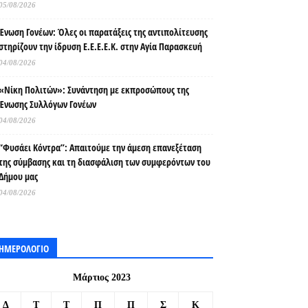
05/08/2026
Ένωση Γονέων: Όλες οι παρατάξεις της αντιπολίτευσης
στηρίζουν την ίδρυση Ε.Ε.Ε.Ε.Κ. στην Αγία Παρασκευή
04/08/2026
«Νίκη Πολιτών»: Συνάντηση με εκπροσώπους της
Ένωσης Συλλόγων Γονέων
04/08/2026
“Φυσάει Κόντρα”: Απαιτούμε την άμεση επανεξέταση
της σύμβασης και τη διασφάλιση των συμφερόντων του
Δήμου μας
04/08/2026
ΗΜΕΡΟΛΟΓΙΟ
Μάρτιος 2023
Δ
Τ
Τ
Π
Π
Σ
Κ