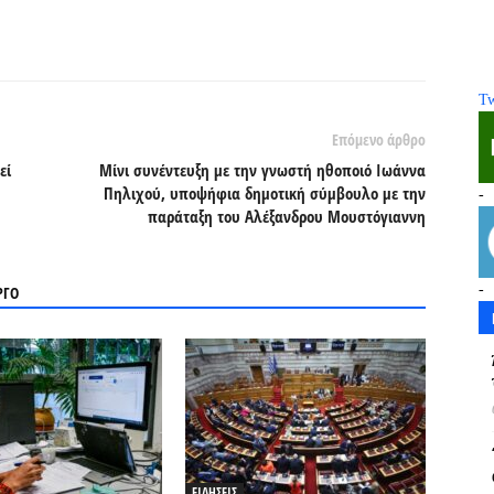
Tw
Επόμενο άρθρο
εί
Μίνι συνέντευξη με την γνωστή ηθοποιό Ιωάννα
Πηλιχού, υποψήφια δημοτική σύμβουλο με την
-
παράταξη του Αλέξανδρου Μουστόγιαννη
-
ΡΓΟ
ΕΙΔΗΣΕΙΣ