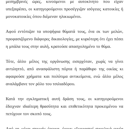
μεσημβρινές ώρες, κινούμενοι με αυτοκίνητο που είχαν
υπεξαιρέσει, οι κατηγορούμενοι προσέγγιζαν ισόγειες κατοικίες ή
μονοκατοικίες όπου διέμεναν ηλικιωμένοι.
Αφού εντόπιζαν τα υποψήφια θύματά τους, ένα εκ των μελών,
προφασιζόμενο διάφορες δικαιολογίες, με κυριότερη ότι έχει πέσει
η μπάλα τους στην αυλή, κρατούσε απασχολημένο το θύμα.
Τότε, άλλο μέλος της οργάνωσης εισερχόταν, χωρίς να γίνει
αντιληπτό, από ανασφάλιστη πόρτα ή παράθυρο της οικίας κι
αφαιρούσε χρήματα και πολύτιμα αντικείμενα, ενώ άλλο μέλος
αναλάμβανε τον ρόλο του τσιλιαδόρου.
Κατά την εγκληματική αυτή δράση τους, οι κατηγορούμενοι
έδειχναν ιδιαίτερη θρασύτητα και επιθετικότητα προκειμένου να
πετύχουν τον σκοπό τους.
Από τη μέχρι στιγμής έρευνα, έχουν εξιχνιαστεί συνολικά εννέα