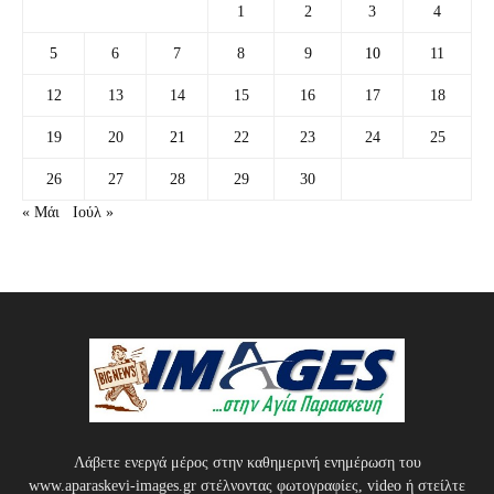
1
2
3
4
5
6
7
8
9
10
11
12
13
14
15
16
17
18
19
20
21
22
23
24
25
26
27
28
29
30
« Μάι
Ιούλ »
Λάβετε ενεργά μέρος στην καθημερινή ενημέρωση του
www.aparaskevi-images.gr στέλνοντας φωτογραφίες, video ή στείλτε