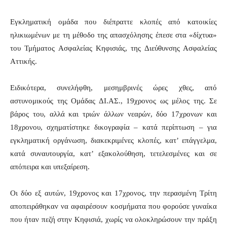
Εγκληματική ομάδα που διέπραττε κλοπές από κατοικίες
ηλικιωμένων με τη μέθοδο της απασχόλησης έπεσε στα «δίχτυα»
του Τμήματος Ασφαλείας Κηφισιάς, της Διεύθυνσης Ασφαλείας
Αττικής.
Ειδικότερα, συνελήφθη, μεσημβρινές ώρες χθες, από
αστυνομικούς της Ομάδας ΔΙ.ΑΣ., 19χρονος ως μέλος της. Σε
βάρος του, αλλά και τριών άλλων νεαρών, δύο 17χρονων και
18χρονου, σχηματίστηκε δικογραφία – κατά περίπτωση – για
εγκληματική οργάνωση, διακεκριμένες κλοπές, κατ’ επάγγελμα,
κατά συναυτουργία, κατ’ εξακολούθηση, τετελεσμένες και σε
απόπειρα και υπεξαίρεση.
Οι δύο εξ αυτών, 19χρονος και 17χρονος, την περασμένη Τρίτη
αποπειράθηκαν να αφαιρέσουν κοσμήματα που φορούσε γυναίκα
που ήταν πεζή στην Κηφισιά, χωρίς να ολοκληρώσουν την πράξη