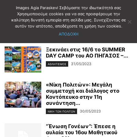
Images Agia Paraskevi Σεβόμαστε την ιδιωτικότητά σας
Χρησιμοποιούμε cookies για να σας προσφέρουμε την
καλύτερη δυνατή εμπειρία στη σελίδα μας. Συνεχίζοντας σε
Αρχική
2023
Μάιος
αυτόν τον ιστότοπο, αποδέχεστε τη χρήση των cookies.
Μηνιαίο Αρχείο: Μάιος 2023
ΑΠΟΔΟΧΗ
Ξεκινάει στις 16/6 το SUMMER
DAY CAMP του ΑΟ ΠΗΓΑΣΟΣ –...
31/05/2023
ΑΘΛΗΤΙΣΜΟΣ
«Νίκη Πολιτών»: Μεγάλη
συμμετοχή και διάλογος στο
Κοντόπευκο στην 11η
συνάντηση...
30/05/2023
ΝΊΚΗ ΤΩΝ ΠΟΛΙΤΏΝ
“Ένωση Γονέων”: Έπεσε η
αυλαία του 16ου Μαθητικού