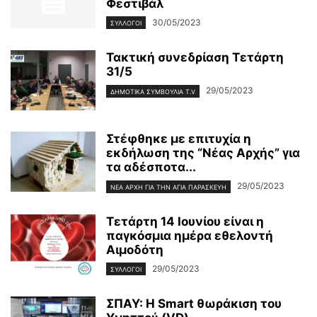
Φεστιβάλ
30/05/2023
ΣΥΛΛΟΓΟΙ
Τακτική συνεδρίαση Τετάρτη
31/5
29/05/2023
ΔΗΜΟΤΙΚΑ ΣΥΜΒΟΥΛΙΑ T.V
Στέφθηκε με επιτυχία η
εκδήλωση της “Νέας Αρχής” για
τα αδέσποτα...
29/05/2023
ΝΈΑ ΑΡΧΉ ΓΙΑ ΤΗΝ ΑΓΊΑ ΠΑΡΑΣΚΕΥΉ
Τετάρτη 14 Ιουνίου είναι η
παγκόσμια ημέρα εθελοντή
Αιμοδότη
29/05/2023
ΣΥΛΛΟΓΟΙ
ΣΠΑΥ: Η Smart θωράκιση του