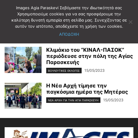
Images Agia Paraskevi Σεβόμαστε την ιδιωτικότητά σας
Χρησιμοποιούμε cookies για να σας προσφέρουμε την
καλύτερη δυνατή εμπειρία στη σελίδα μας. Συνεχίζοντας σε
Αρχική
2023
Μάιος
15
αυτόν τον ιστότοπο, αποδέχεστε τη χρήση των cookies.
Ημερήσιο Αρχείο: 15/05/2023
ΑΠΟΔΟΧΗ
Κλιμάκιο του “ΚΙΝΑΛ-ΠΑΣΟΚ”
περιόδευσε στην πόλη της Αγίας
Παρασκευής
15/05/2023
ΒΟΥΛΕΥΤΙΚΕΣ ΕΚΛΟΓΕΣ
Η Νέα Αρχή τίμησε την
παγκόσμια ημέρα της Μητέρας
15/05/2023
ΝΈΑ ΑΡΧΉ ΓΙΑ ΤΗΝ ΑΓΊΑ ΠΑΡΑΣΚΕΥΉ