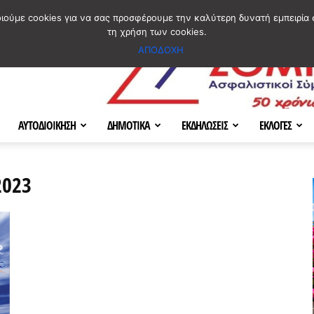
ΣΜΟΣ
ΧΑΡΤΗΣ
BLOG IMAGES
ΠΟΙΟΙ ΕΙΜΑΣΤΕ
[ ΕΠΙΚΟΙΝΩΝΙΑ ]
οιούμε cookies για να σας προσφέρουμε την καλύτερη δυνατή εμπειρία 
τη χρήση των cookies.
ΑΠΟΔΟΧΗ
ΑΥΤΟΔΙΟΙΚΗΣΗ
ΔΗΜΟΤΙΚΑ
ΕΚΔΗΛΩΣΕΙΣ
ΕΚΛΟΓΕΣ
2023