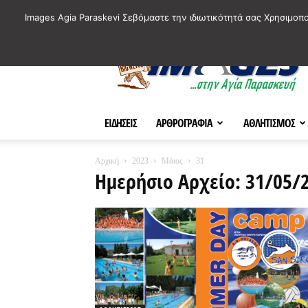
ΙΣΤΟΡΙΚΑ ΣΗΜΕΙΑ ΤΗΣ ΠΟΛΗΣ
ΠΛΗΡΟΦΟΡΙΕΣ
ΠΟΛΙΤΙ
Images Agia Paraskevi Σεβόμαστε την ιδιωτικότητά σας Χρησιμοπ
AParaskevi-
Images
ΕΙΔΗΣΕΙΣ
ΑΡΘΡΟΓΡΑΦΙΑ
ΑΘΛΗΤΙΣΜΟΣ
Αρχική
2023
Μάιος
31
Ημερήσιο Αρχείο: 31/05/