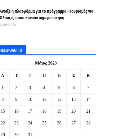
Άνοιξε η πλατφόρμα για το πρόγραμμα «Τουρισμός για
Όλους», ποιοι κάνουν σήμερα αίτηση
05/08/2026
ΗΜΕΡΟΛΟΓΙΟ
Μάιος 2023
Δ
Τ
Τ
Π
Π
Σ
Κ
1
2
3
4
5
6
7
8
9
10
11
12
13
14
15
16
17
18
19
20
21
22
23
24
25
26
27
28
29
30
31