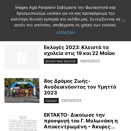
Images Agia Paraskevi Σεβόμαστε την ιδιωτικότητά σας
Χρησιμοποιούμε cookies για να σας προσφέρουμε την
καλύτερη δυνατή εμπειρία στη σελίδα μας. Συνεχίζοντας σε
Αρχική
2023
Μάιος
9
αυτόν τον ιστότοπο, αποδέχεστε τη χρήση των cookies.
Ημερήσιο Αρχείο: 09/05/2023
ΑΠΟΔΟΧΗ
Εκλογές 2023: Κλειστά τα
σχολεία στις 19 και 22 Μαΐου
09/05/2023
ΒΟΥΛΕΥΤΙΚΕΣ ΕΚΛΟΓΕΣ
8ος Δρόμος Ζωής-
Αναδεικνύοντας τον Υμηττό
2023
09/05/2023
ΠΑΟΔΑΠ
ΕΚΤΑΚΤΟ- Δικαίωσε την
προσφυγή του Γ. Μυλωνάκη η
Αποκεντρωμένη – Άκυρες...