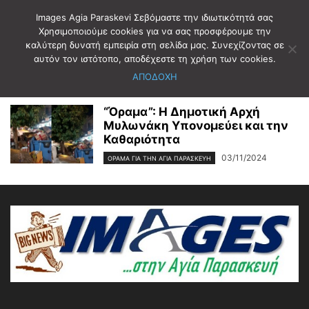
Images Agia Paraskevi Σεβόμαστε την ιδιωτικότητά σας
Χρησιμοποιούμε cookies για να σας προσφέρουμε την
καλύτερη δυνατή εμπειρία στη σελίδα μας. Συνεχίζοντας σε
Αρχική
2024
Νοέμβριος
3
αυτόν τον ιστότοπο, αποδέχεστε τη χρήση των cookies.
Ημερήσιο Αρχείο: 03/11/2024
ΑΠΟΔΟΧΗ
“Όραμα”: Η Δημοτική Αρχή
Μυλωνάκη Υπονομεύει και την
Καθαριότητα
03/11/2024
ΌΡΑΜΑ ΓΙΑ ΤΗΝ ΑΓΊΑ ΠΑΡΑΣΚΕΥΉ