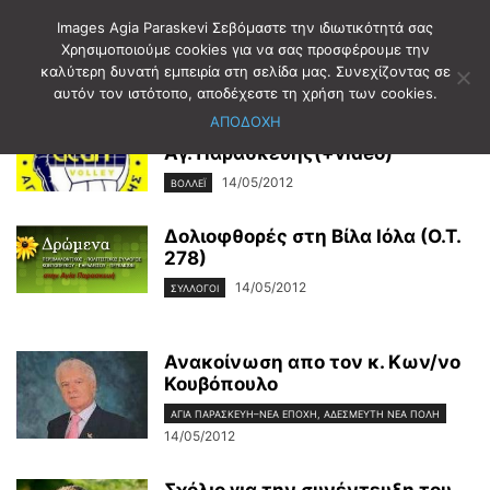
Images Agia Paraskevi Σεβόμαστε την ιδιωτικότητά σας
Χρησιμοποιούμε cookies για να σας προσφέρουμε την
καλύτερη δυνατή εμπειρία στη σελίδα μας. Συνεχίζοντας σε
αυτόν τον ιστότοπο, αποδέχεστε τη χρήση των cookies.
Δύσκολη Κυριακή για τις ομάδες
ΑΠΟΔΟΧΗ
βόλλεϊ της Αθλητικής Ένωσης
Αγ. Παρασκευής(+video)
14/05/2012
ΒΟΛΛΕΪ
Δολιοφθορές στη Βίλα Ιόλα (Ο.Τ.
278)
14/05/2012
ΣΥΛΛΟΓΟΙ
Ανακοίνωση απο τον κ. Κων/νο
Κουβόπουλο
ΑΓΊΑ ΠΑΡΑΣΚΕΥΉ–ΝΈΑ ΕΠΟΧΉ, ΑΔΈΣΜΕΥΤΗ ΝΈΑ ΠΌΛΗ
14/05/2012