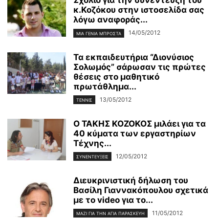
Σχόλιο για την συνέντευξη του
κ.Κοζόκου στην ιστοσελίδα σας
λόγω αναφοράς...
14/05/2012
ΜΙΑ ΓΕΝΙΆ ΜΠΡΟΣΤΆ
Τα εκπαιδευτήρια “Διονύσιος
Σολωμός” σάρωσαν τις πρώτες
θέσεις στο μαθητικό
πρωτάθλημα...
13/05/2012
ΤΕΝΝΙΣ
Ο ΤΑΚΗΣ ΚΟΖΟΚΟΣ μιλάει για τα
40 κύματα των εργαστηρίων
Τέχνης...
12/05/2012
ΣΥΝΕΝΤΕΥΞΕΙΣ
Διευκρινιστική δήλωση του
Βασίλη Γιαννακόπουλου σχετικά
με το video για το...
11/05/2012
ΜΑΖΊ ΓΙΑ ΤΗΝ ΑΓΊΑ ΠΑΡΑΣΚΕΥΉ