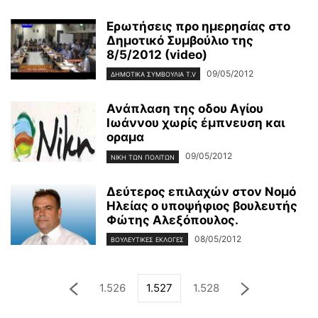
Ερωτήσεις προ ημερησίας στο
Δημοτικό Συμβούλιο της
8/5/2012 (video)
09/05/2012
ΔΗΜΟΤΙΚΑ ΣΥΜΒΟΥΛΙΑ T.V
Ανάπλαση της οδου Αγίου
Ιωάννου χωρίς έμπνευση και
οραμα
09/05/2012
ΝΊΚΗ ΤΩΝ ΠΟΛΙΤΏΝ
Δεύτερος επιλαχών στον Νομό
Ηλείας ο υποψήφιος βουλευτής
Φώτης Αλεξόπουλος.
08/05/2012
ΒΟΥΛΕΥΤΙΚΕΣ ΕΚΛΟΓΕΣ
1.526
1.527
1.528