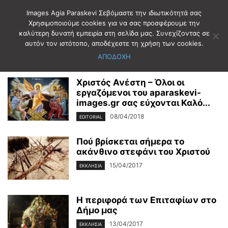
Images Agia Paraskevi Σεβόμαστε την ιδιωτικότητά σας
Χρησιμοποιούμε cookies για να σας προσφέρουμε την
καλύτερη δυνατή εμπειρία στη σελίδα μας. Συνεχίζοντας σε
Αρχική
Ετικέτες
πάσχα
αυτόν τον ιστότοπο, αποδέχεστε τη χρήση των cookies.
πάσχα
ΑΠΟΔΟΧΗ
Χριστός Ανέστη – Όλοι οι
εργαζόμενοι του aparaskevi-
images.gr σας εύχονται Καλό...
08/04/2018
EDITORIAL
Πού βρίσκεται σήμερα το
ακάνθινο στεφάνι του Χριστού
15/04/2017
ΕΚΚΛΗΣΙΑ
Η περιφορά των Επιταφίων στο
Δήμο μας
13/04/2017
ΕΚΚΛΗΣΙΑ