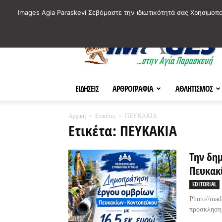
ΙΣΤΟΡΙΚΑ ΣΗΜΕΙΑ ΤΗΣ ΠΟΛΗΣ
ΠΛΗΡΟΦΟΡΙΕΣ
ΠΟΛΙΤΙ
Images Agia Paraskevi Σεβόμαστε την ιδιωτικότητά σας Χρησιμοπ
AParaskevi-
Images
ΕΙΔΗΣΕΙΣ
ΑΡΘΡΟΓΡΑΦΙΑ
ΑΘΛΗΤΙΣΜΟΣ
Αρχική
Ετικέτες
ΠΕΥΚΑΚΙΑ
Ετικέτα: ΠΕΥΚΑΚΙΑ
Την δημ
Πευκακ
EDITORIAL
Photo//ma
πρόσκληση 