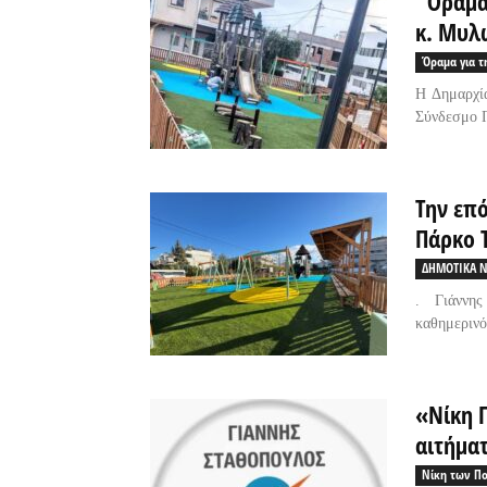
“Όραμα
κ. Μυλ
Όραμα για τ
Η Δημαρχί
Σύνδεσμο Π
Την επό
Πάρκο Τ
ΔΗΜΟΤΙΚΑ Ν
. Γιάννη
καθημερινό
«Νίκη Π
αιτήμα
Νίκη των Π