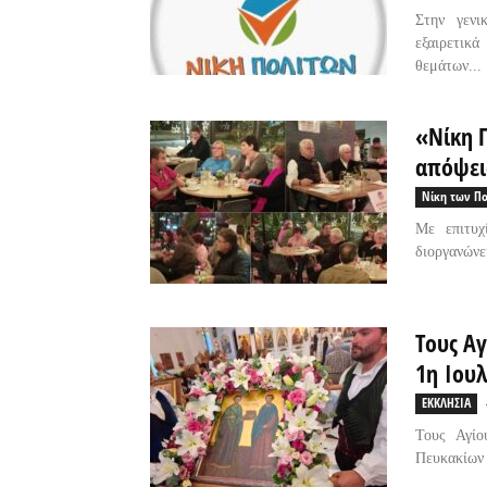
Στην γενι
εξαιρετικ
θεμάτων...
«Νίκη 
απόψει
Νίκη των Π
Με επιτυχ
διοργανώνε
Τους Α
1η Ιουλ
ΕΚΚΛΗΣΙΑ
Τους Αγίο
Πευκακίων 