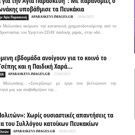
 για την Αγία Παρασκευή”: Με παρανομίες ο
ωνάκης υποβάθμισε τα Πευκάκια
ην Αγία Παρασκευή
APARASKEVI-IMAGES.GR
-
28/04/2025
α Μυλωνάκη ακύρωσε την κατασκευή χρηματοδοτούμενης από το
ροστασίας του Υμηττού-ΣΠΑΥ παιδικής χαράς, στην οδό...
μενη εβδομάδα ανοίγουν για το κοινό το
σέπης και η Παιδική Χαρά...
ΕΑ
APARASKEVI-IMAGES.GR
-
25/04/2025
ς Μυλωνάκης: «Συνεχίζουμε με έργα που βελτιώνουν την
τητά μας και αναβαθμίζουν την...
ολιτών»: Χωρίς ουσιαστικές απαντήσεις τα
τα του Συλλόγου κατοίκων Πευκακίων
ολιτών
APARASKEVI-IMAGES.GR
-
05/03/2025