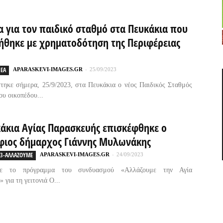
α για τον παιδικό σταθμό στα Πευκάκια που
ήθηκε με χρηματοδότηση της Περιφέρειας
ΕΑ
APARASKEVI-IMAGES.GR
-
25/09/2023
στηκε σήμερα, 25/9/2023, στα Πευκάκια ο νέος Παιδικός Σταθμός
ου οικοπέδου...
κάκια Αγίας Παρασκευής επισκέφθηκε ο
ιος δήμαρχος Γιάννης Μυλωνάκης
23-ΑΛΛΑΖΟΥΜΕ
APARASKEVI-IMAGES.GR
-
24/09/2023
σε το πρόγραμμα του συνδυασμού «Αλλάζουμε την Αγία
 για τη γειτονιά Ο...