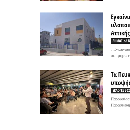
Εγκαίνι
υλοποι
Αττικής
ΔΗΜΟΤΙΚΑ Ν
. Εγκαινιά
σε τμήμα τ
Τα Πευ
υποψήφ
ΕΚΛΟΓΕΣ 20
Παρουσία
Παρασκευή»