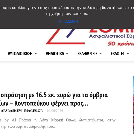
ΣΜΟΣ
ΧΑΡΤΗΣ
BLOG IMAGES
ΠΟΙΟΙ ΕΙΜΑΣΤΕ
[ ΕΠΙΚΟΙΝΩΝΙΑ ]
οιούμε cookies για να σας προσφέρουμε την καλύτερη δυνατή εμπειρία 
τη χρήση των cookies.
ΑΠΟΔΟΧΗ
ΑΥΤΟΔΙΟΙΚΗΣΗ
ΔΗΜΟΤΙΚΑ
ΕΚΔΗΛΩΣΕΙΣ
ΕΚΛΟΓΕΣ
οπράτηση με 16.5 εκ. ευρώ για τα όμβρια
ίων – Κοντοπεύκου φέρνει προς...
APARASKEVI-IMAGES.GR
-
02/06/2026
de by AI Γράφει η Λένα Μαρκή Όπως διαπιστώνεται, στην
της τακτικής συνεδρίασης του...