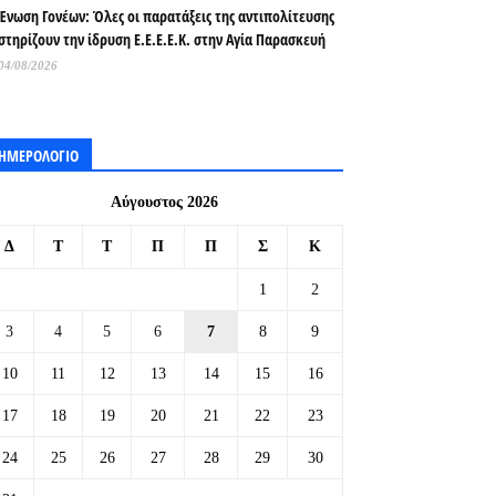
Ένωση Γονέων: Όλες οι παρατάξεις της αντιπολίτευσης
στηρίζουν την ίδρυση Ε.Ε.Ε.Ε.Κ. στην Αγία Παρασκευή
04/08/2026
ΗΜΕΡΟΛΟΓΙΟ
Αύγουστος 2026
Δ
Τ
Τ
Π
Π
Σ
Κ
1
2
3
4
5
6
7
8
9
10
11
12
13
14
15
16
17
18
19
20
21
22
23
24
25
26
27
28
29
30