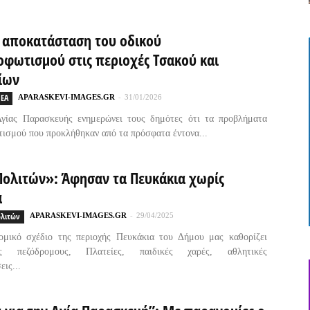
 αποκατάσταση του οδικού
οφωτισμού στις περιοχές Τσακού και
ίων
ΕΑ
APARASKEVI-IMAGES.GR
-
31/01/2026
γίας Παρασκευής ενημερώνει τους δημότες ότι τα προβλήματα
ισμού που προκλήθηκαν από τα πρόσφατα έντονα...
Πολιτών»: Άφησαν τα Πευκάκια χωρίς
α
ολιτών
APARASKEVI-IMAGES.GR
-
29/04/2025
ομικό σχέδιο της περιοχής Πευκάκια του Δήμου μας καθορίζει
ώς πεζόδρομους, Πλατείες, παιδικές χαρές, αθλητικές
ις...