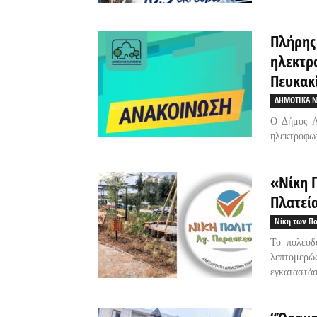
Πλήρης
ηλεκτρ
Πευκακ
ΔΗΜΟΤΙΚΑ Ν
Ο Δήμος Α
ηλεκτροφωτ
«Νίκη 
Πλατεί
Νίκη των Π
Το πολεοδ
λεπτομερ
εγκαταστάσε