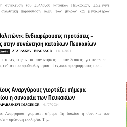
κή συνέλευση του Συλλόγου κατοίκων Πευκακίων, 23/2,έγινε
ά αναλυτική παρουσίαση όλων των μικρών και μεγαλύτερων
Πολιτών»: Ενδιαφέρουσες προτάσεις –
ς στην συνάντηση κατοίκων Πευκακίων
ολιτών
APARASKEVI-IMAGES.GR
-
14/11/2024
ία συνεχίστηκαν οι συναντήσεις - συνελεύσεις γειτονιών που
ι, ενόψει του προϋπολογισμού - Τεχνικού προγράμματος του...
γίους Αναργύρους γιορτάζει σήμερα
ίου η συνοικία των Πευκακίων
APARASKEVI-IMAGES.GR
-
01/07/2024
υς Αναργύρους γιορτάζει σήμερα 1η Ιουλίου η συνοικία των
στην ομώνυμη εκκλησία. Την...