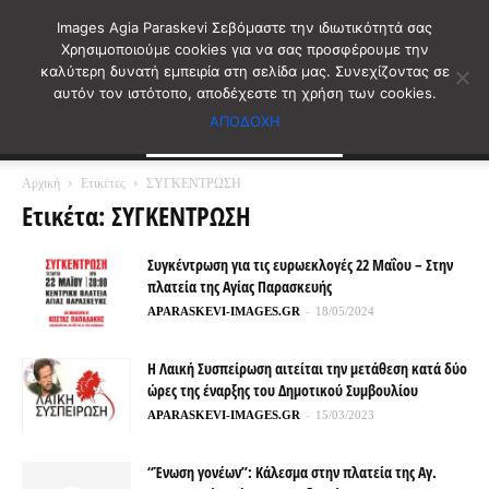
Images Agia Paraskevi Σεβόμαστε την ιδιωτικότητά σας
Χρησιμοποιούμε cookies για να σας προσφέρουμε την
καλύτερη δυνατή εμπειρία στη σελίδα μας. Συνεχίζοντας σε
αυτόν τον ιστότοπο, αποδέχεστε τη χρήση των cookies.
ΑΠΟΔΟΧΗ
Αρχική
Ετικέτες
ΣΥΓΚΕΝΤΡΩΣΗ
Ετικέτα: ΣΥΓΚΕΝΤΡΩΣΗ
Συγκέντρωση για τις ευρωεκλογές 22 Μαΐου – Στην
πλατεία της Αγίας Παρασκευής
APARASKEVI-IMAGES.GR
-
18/05/2024
Η Λαική Συσπείρωση αιτείται την μετάθεση κατά δύο
ώρες της έναρξης του Δημοτικού Συμβουλίου
APARASKEVI-IMAGES.GR
-
15/03/2023
“Ένωση γονέων”: Κάλεσμα στην πλατεία της Αγ.