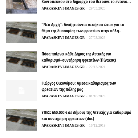
Κοντοπεύκου στο Δήμαρχο του θέτουνε το έντονο...
APARASKEVI-IMAGES.GR
-
29/03/2023
“Νέα Αρχή”: Αναζητούνται «ευήκοα ώτα» για το
θέμα της δυσοσμίας των φρεατίων στην πόλη...
APARASKEVI-IMAGES.GR
-
27/03/2023
Πόσα παίρνει κάθε Δήμος της Αττικής για
καθαρισμό–συντήρηση φρεατίων (Πίνακας)
APARASKEVI-IMAGES.GR
-
22/12/2021
Γιώργος Οικονόμου: Άμεσα καθαρισμός των
φρεατίων της πόλης μας
APARASKEVI-IMAGES.GR
-
01/10/2020
ΥΠΕΣ: 650.000 € σε Δήμους της Αττικής για καθαρισμό
και συντήρηση φρεατίων (doc)
APARASKEVI-IMAGES.GR
-
16/12/2019