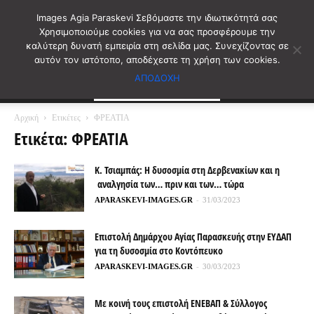
Images Agia Paraskevi Σεβόμαστε την ιδιωτικότητά σας
Χρησιμοποιούμε cookies για να σας προσφέρουμε την
καλύτερη δυνατή εμπειρία στη σελίδα μας. Συνεχίζοντας σε
αυτόν τον ιστότοπο, αποδέχεστε τη χρήση των cookies.
ΑΠΟΔΟΧΗ
Αρχική
Ετικέτες
ΦΡΕΑΤΙΑ
Ετικέτα: ΦΡΕΑΤΙΑ
Κ. Τσιαμπάς: Η δυσοσμία στη Δερβενακίων και η
αναλγησία των… πριν και των… τώρα
APARASKEVI-IMAGES.GR
-
31/03/2023
Επιστολή Δημάρχου Αγίας Παρασκευής στην ΕΥΔΑΠ
για τη δυσοσμία στο Κοντόπευκο
APARASKEVI-IMAGES.GR
-
30/03/2023
Με κοινή τους επιστολή ΕΝΕΒΑΠ & Σύλλογος