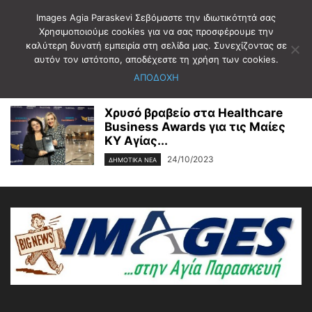
Images Agia Paraskevi Σεβόμαστε την ιδιωτικότητά σας
Χρησιμοποιούμε cookies για να σας προσφέρουμε την
καλύτερη δυνατή εμπειρία στη σελίδα μας. Συνεχίζοντας σε
Αρχική
Ετικέτες
Healthcare Business Awards
αυτόν τον ιστότοπο, αποδέχεστε τη χρήση των cookies.
Healthcare Business Awards
ΑΠΟΔΟΧΗ
Χρυσό βραβείο στα Healthcare
Business Awards για τις Μαίες
ΚΥ Αγίας...
24/10/2023
ΔΗΜΟΤΙΚΑ ΝΕΑ