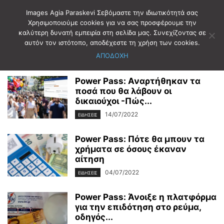
Images Agia Paraskevi Σεβόμαστε την ιδιωτικότητά σας
Χρησιμοποιούμε cookies για να σας προσφέρουμε την
καλύτερη δυνατή εμπειρία στη σελίδα μας. Συνεχίζοντας σε
Αρχική
Ετικέτες
Power Pass
αυτόν τον ιστότοπο, αποδέχεστε τη χρήση των cookies.
Power Pass
ΑΠΟΔΟΧΗ
Power Pass: Αναρτήθηκαν τα
ποσά που θα λάβουν οι
δικαιούχοι -Πώς...
14/07/2022
ΕΙΔΗΣΕΙΣ
Power Pass: Πότε θα μπουν τα
χρήματα σε όσους έκαναν
αίτηση
04/07/2022
ΕΙΔΗΣΕΙΣ
Power Pass: Άνοιξε η πλατφόρμα
για την επιδότηση στο ρεύμα,
οδηγός...