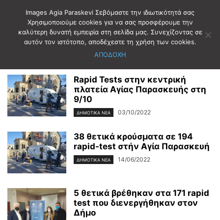
Images Agia Paraskevi Σεβόμαστε την ιδιωτικότητά σας
Χρησιμοποιούμε cookies για να σας προσφέρουμε την
καλύτερη δυνατή εμπειρία στη σελίδα μας. Συνεχίζοντας σε
Αρχική
Ετικέτες
RAPID TEST
αυτόν τον ιστότοπο, αποδέχεστε τη χρήση των cookies.
RAPID TEST
ΑΠΟΔΟΧΗ
Rapid Tests στην κεντρική
πλατεία Αγίας Παρασκευής στη
9/10
03/10/2022
ΔΗΜΟΤΙΚΑ ΝΕΑ
38 θετικά κρούσματα σε 194
rapid-test στήν Αγία Παρασκευή
14/06/2022
ΔΗΜΟΤΙΚΑ ΝΕΑ
5 θετικά βρέθηκαν στα 171 rapid
test που διενεργήθηκαν στον
Δήμο