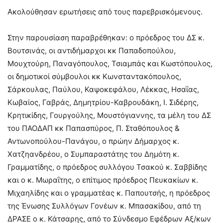
Ακολούθησαν ερωτήσεις από τους παρεβρισκόμενους.
Στην παρουσίαση παραβρέθηκαν: ο πρόεδρος του ΔΣ κ.
Βουτσινάς, οι αντιδήμαρχοι κκ Παπαδοπούλου,
Μουχτούρη, Παναγόπουλος, Τσιαμπάς και Κωστόπουλος,
οι δημοτικοί σύμβουλοι κκ Κωνσταντακόπουλος,
Σάρκουλας, Παύλου, Καψοκεφάλου, Λέκκας, Ησαΐας,
Κωβαίος, Γαβράς, Δημητρίου-Καβρουδάκη, Ι. Σιδέρης,
Κρητικίδης, Γουργούλης, Μουστόγιαννης, τα μέλη του ΔΣ
του ΠΑΟΔΑΠ κκ Παπασπύρος, Π. Σταθόπουλος &
Αντωνοπούλου-Πανάγου, ο πρώην Δήμαρχος κ.
Χατζηανδρέου, ο Συμπαραστάτης του Δημότη κ.
Γραμματίδης, ο πρόεδρος συλλόγου Τσακού κ. Σαββίδης
και ο κ. Μωραΐτης, ο επίτιμος πρόεδρος Πευκακίων κ.
Μιχαηλίδης και ο γραμματέας κ. Παπουτσής, η πρόεδρος
της Ένωσης Συλλόγων Γονέων κ. Μπασακίδου, από τη
ΔΡΑΣΕ ο κ. Κάτσαρης, από το Σύνδεσμο Εφέδρων Αξ/κων