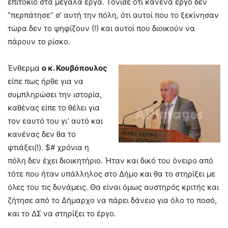
επιτόκιο στα μεγάλα έργα. Τόνισε ότι κανένα έργο δεν
“περπάτησε” σ’ αυτή την πόλη, ότι αυτοί που το ξεκίνησαν
τώρα δεν το ψηφίζουν (!) και αυτοί που διοικούν να
πάρουν το ρίσκο.
Ένθερμα
ο κ. Κουβόπουλος
είπε πως ήρθε για να
συμπληρώσει την ιστορία,
καθένας είπε το θέλει για
τον εαυτό του γι’ αυτό και
κανένας δεν θα το
φτιάξει(!). $# χρόνια η
πόλη δεν έχει διοικητήριο. Ήταν και δικό του όνειρο από
τότε που ήταν υπάλληλος στο Δήμο και θα το στηρίξει με
όλες του τις δυνάμεις. Θα είναι όμως αυστηρός κριτής και
ζήτησε από το Δήμαρχο να πάρει δάνειο για όλο το ποσό,
και το ΔΣ να στηρίξει το έργο.