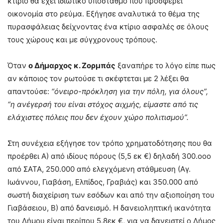
κτίριο θα έχει ιδιωτικό υποσταθμό που προσφέρει
οικονομία στο ρεύμα. Εξήγησε αναλυτικά το θέμα της
πυρασφάλειας δείχνοντας ένα κτίριο ασφαλές σε όλους
τους χώρους και με σύγχρονους τρόπους.
Όταν
ο Δήμαρχος κ. Ζορμπάς
ξαναπήρε το λόγο είπε πως
αν κάποιος τον ρωτούσε τι σκέφτεται με 2 λέξει θα
απαντούσε:
“όνειρο-πρόκληση για την πόλη, για όλους”,
“η ανέγερσή του είναι στόχος αιχμής, είμαστε από τις
ελάχιστες πόλεις που δεν έχουν χώρο πολιτισμού”.
Στη συνέχεια εξήγησε τον τρόπο χρηματοδότησης που θα
προέρθει Α) από ιδίους πόρους (5,5 εκ €) δηλαδή 300.οοο
από ΣΑΤΑ, 250.000 από ελεγχόμενη στάθμευση (Αγ.
Ιωάννου, Γιαβάση, Ελπίδος, Γραβιάς) και 350.000 από
σωστή διαχείριση των εσόδων και από την αξιοποίηση του
Γιαβάσειου, Β) από δανεισμό. Η δανειοληπτική ικανότητα
του Δήμου είναι περίπου 5.8εκ €, για να δανειστεί ο Δήμος