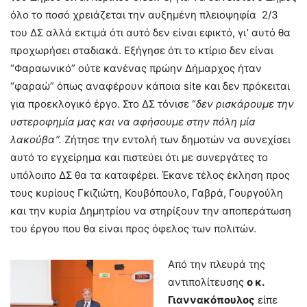
όλο το ποσό χρειάζεται την αυξημένη πλειοψηφία 2/3
του ΔΣ αλλά εκτιμά ότι αυτό δεν είναι εφικτό, γι’ αυτό θα
προχωρήσει σταδιακά. Εξήγησε ότι το κτίριο δεν είναι
“Φαραωνικό” ούτε κανένας πρώην Δήμαρχος ήταν
“φαραώ” όπως αναφέρουν κάποια site και δεν πρόκειται
για προεκλογικό έργο. Στο ΔΣ τόνισε “
δεν ρισκάρουμε την
υστεροφημία μας και να αφήσουμε στην πόλη μία
λακούβα”.
Ζήτησε την εντολή των δημοτών να συνεχίσει
αυτό το εγχείρημα και πιστεύει ότι με συνεργάτες το
υπόλοιπο ΔΣ θα τα καταφέρει. Έκανε τέλος έκληση προς
τους κυρίους Γκιζιώτη, Κουβόπουλο, Γαβρά, Γουργούλη
και την κυρία Δημητρίου να στηρίξουν την αποπεράτωση
του έργου που θα είναι προς όφελος των πολιτών.
Από την πλευρά της
αντιπολίτευσης
ο κ.
Γιαννακόπουλος
είπε