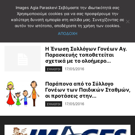
Images Agia Paraskevi Σεβόμαστε την ιδιωτικότητά σας
Χρησιμοποιούμε cookies για να σας προσφέρουμε την
καλύτερη δυνατή εμπειρία στη σελίδα μας. Συνεχίζοντας σε
Αρχική
2016
Μάιος
17
αυτόν τον ιστότοπο, αποδέχεστε τη χρήση των cookies.
Ημερήσιο Αρχείο: 17/05/2016
ΑΠΟΔΟΧΗ
Η Ένωση Συλλόγων Γονέων Αγ.
Παρασκευής τοποθετείται
σχετικά με το ολοήμερο...
17/05/2016
ΣΥΛΛΟΓΟΙ
Παράπονα από το Σύλλογο
Γονέων των Παιδικών Σταθμών,
οι προτάσεις στην...
17/05/2016
ΣΥΛΛΟΓΟΙ