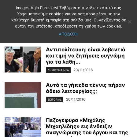
Images Agia Paraskevi Σεβόμαστε την ιδιωτικότητά σας
Χρησιμοποιούμε cookies για να σας προσφέρουμε την
καλύτερη δυνατή εμπειρία στη σελίδα μας. Συνεχίζοντας σε
Αρχική
2016
Νοέμβριος
20
αυτόν τον ιστότοπο, αποδέχεστε τη χρήση των cookies.
Ημερήσιο Αρχείο: 20/11/2016
ΑΠΟΔΟΧΗ
Αντιπολίτευση: είναι λεβεντιά
και τιμή να ζητήσεις συγνώμη
για τα λάθη...
20/11/2016
ΔΗΜΟΤΙΚΑ ΝΕΑ
Αυτά τα γήπεδα τέννις πήραν
άδεια λειτουργίας;;;
20/11/2016
EDITORIAL
Πεζογέφυρα «Μιχάλης
Μιχαηλίδης» εις ένδειξιν
αναγνώρισης του έργου και της