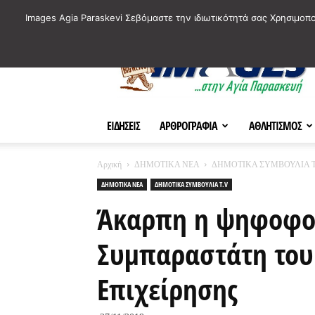
ΙΣΤΟΡΙΚΑ ΣΗΜΕΙΑ ΤΗΣ ΠΟΛΗΣ
ΠΛΗΡΟΦΟΡΙΕΣ
ΠΟΛΙΤΙ
Images Agia Paraskevi Σεβόμαστε την ιδιωτικότητά σας Χρησιμοπ
AParaskevi-
Images
ΕΙΔΗΣΕΙΣ
ΑΡΘΡΟΓΡΑΦΙΑ
ΑΘΛΗΤΙΣΜΟΣ
Αρχική
ΔΗΜΟΤΙΚΑ ΝΕΑ
ΔΗΜΟΤΙΚΑ ΣΥΜΒΟΥΛΙΑ T
ΔΗΜΟΤΙΚΑ ΝΕΑ
ΔΗΜΟΤΙΚΑ ΣΥΜΒΟΥΛΙΑ T.V
Άκαρπη η ψηφοφορ
Συμπαραστάτη του 
Επιχείρησης