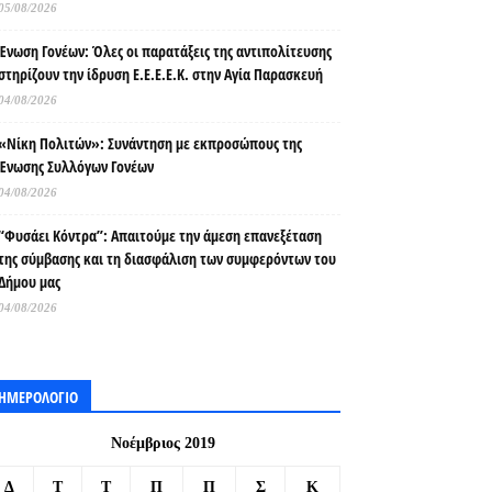
05/08/2026
Ένωση Γονέων: Όλες οι παρατάξεις της αντιπολίτευσης
στηρίζουν την ίδρυση Ε.Ε.Ε.Ε.Κ. στην Αγία Παρασκευή
04/08/2026
«Νίκη Πολιτών»: Συνάντηση με εκπροσώπους της
Ένωσης Συλλόγων Γονέων
04/08/2026
“Φυσάει Κόντρα”: Απαιτούμε την άμεση επανεξέταση
της σύμβασης και τη διασφάλιση των συμφερόντων του
Δήμου μας
04/08/2026
ΗΜΕΡΟΛΟΓΙΟ
Νοέμβριος 2019
Δ
Τ
Τ
Π
Π
Σ
Κ