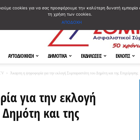
ΣΜΟΣ
ΧΑΡΤΗΣ
BLOG IMAGES
ΠΟΙΟΙ ΕΙΜΑΣΤΕ
[ ΕΠΙΚΟΙΝΩΝΙΑ ]
οιούμε cookies για να σας προσφέρουμε την καλύτερη δυνατή εμπειρία 
τη χρήση των cookies.
ΑΠΟΔΟΧΗ
ΑΥΤΟΔΙΟΙΚΗΣΗ
ΔΗΜΟΤΙΚΑ
ΕΚΔΗΛΩΣΕΙΣ
ΕΚΛΟΓΕΣ
.V
Άκαρπη η ψηφοφορία για την εκλογή Συμπαραστάτη του Δημότη και της Επιχείρησης
ία για την εκλογή
Δημότη και της