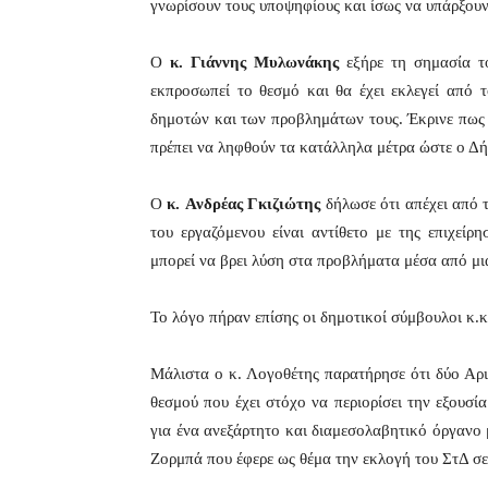
γνωρίσουν τους υποψηφίους και ίσως να υπάρξουν
Ο
κ. Γιάννης Μυλωνάκης
εξήρε τη σημασία το
εκπροσωπεί το θεσμό και θα έχει εκλεγεί από 
δημοτών και των προβλημάτων τους. Έκρινε πως 
πρέπει να ληφθούν τα κατάλληλα μέτρα ώστε ο Δ
Ο
κ.
Ανδρέας Γκιζιώτης
δήλωσε ότι απέχει από τ
του εργαζόμενου είναι αντίθετο με της επιχείρ
μπορεί να βρει λύση στα προβλήματα μέσα από μι
Το λόγο πήραν επίσης οι δημοτικοί σύμβουλοι κ.
Μάλιστα ο κ. Λογοθέτης παρατήρησε ότι δύο Αρισ
θεσμού που έχει στόχο να περιορίσει την εξουσί
για ένα ανεξάρτητο και διαμεσολαβητικό όργανο
Ζορμπά που έφερε ως θέμα την εκλογή του ΣτΔ σε