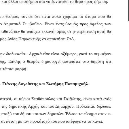
 και άλλοι υποψήφιοι και να ξαναέρθει το θέμα προς ψήφιση.
υ θεσμού, τόνισε ότι είναι πολύ χρήσιμο το άτομο που θα
το Δημοτικό Συμβούλιο. Είναι ένας θεσμός προς όφελος των
πιθανά δεν θα υπάρχει εκλογή, όμως στην περίπτωση αυτή θα
ήμος Αγίας Παρασκευής να αποκτήσει ΣτΔ.
ην διαδικασία. Αρχικά είπε είναι οξύμωρο, γιατί το συμφέρον
ησης. Επίσης ο θεσμός δημιουργεί αυταπάτες στο δημότη ότι
α τέτοια μορφή.
κ.
Γιάννης Λογοθέτης
και
Σωτήρης Παπαμιχαήλ
.
τεροί, οι κύριοι Σταθόπουλος και Γκιζιώτης, είναι κατά ενός
α της δημοτικής Αρχής και του Δημάρχου. Πρόκειται, δήλωσε,
 μεταξύ του δήμου και των δημοτών. Έδωσε τα εύσημα στον κ.
 αντίθεση με τον προκάτοχό του που απέφυγε να το κάνει.