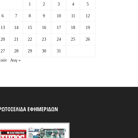
1
2
3
4
5
6
7
8
9
10
11
12
13
14
15
16
17
18
19
20
21
22
23
24
25
26
27
28
29
30
31
Ιούν
Αυγ »
ΡΩΤΟΣΕΛΙΔΑ ΕΦΗΜΕΡΙΔΩΝ