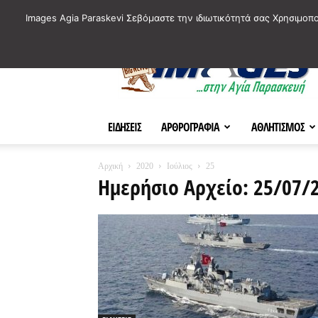
ΙΣΤΟΡΙΚΑ ΣΗΜΕΙΑ ΤΗΣ ΠΟΛΗΣ
ΠΛΗΡΟΦΟΡΙΕΣ
ΠΟΛΙΤΙ
Images Agia Paraskevi Σεβόμαστε την ιδιωτικότητά σας Χρησιμοπ
AParaskevi-
Images
ΕΙΔΗΣΕΙΣ
ΑΡΘΡΟΓΡΑΦΙΑ
ΑΘΛΗΤΙΣΜΟΣ
Αρχική
2020
Ιούλιος
25
Ημερήσιο Αρχείο: 25/07/