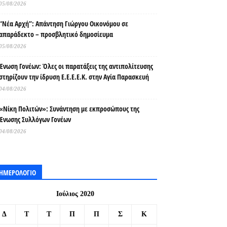
05/08/2026
“Νέα Αρχή”: Απάντηση Γιώργου Οικονόμου σε
απαράδεκτο – προσβλητικό δημοσίευμα
05/08/2026
Ένωση Γονέων: Όλες οι παρατάξεις της αντιπολίτευσης
στηρίζουν την ίδρυση Ε.Ε.Ε.Ε.Κ. στην Αγία Παρασκευή
04/08/2026
«Νίκη Πολιτών»: Συνάντηση με εκπροσώπους της
Ένωσης Συλλόγων Γονέων
04/08/2026
ΗΜΕΡΟΛΟΓΙΟ
Ιούλιος 2020
Δ
Τ
Τ
Π
Π
Σ
Κ