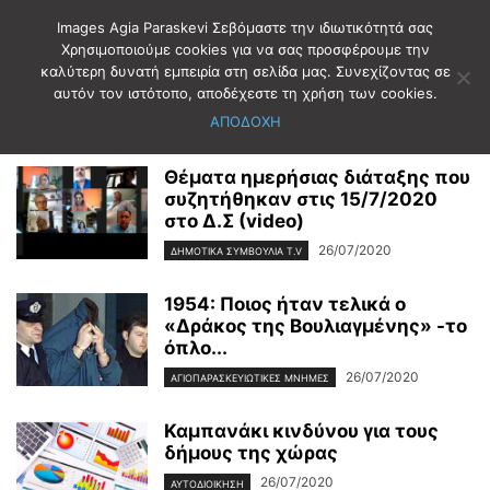
Images Agia Paraskevi Σεβόμαστε την ιδιωτικότητά σας
Χρησιμοποιούμε cookies για να σας προσφέρουμε την
καλύτερη δυνατή εμπειρία στη σελίδα μας. Συνεχίζοντας σε
Αρχική
2020
Ιούλιος
26
αυτόν τον ιστότοπο, αποδέχεστε τη χρήση των cookies.
Ημερήσιο Αρχείο: 26/07/2020
ΑΠΟΔΟΧΗ
Θέματα ημερήσιας διάταξης που
συζητήθηκαν στις 15/7/2020
στο Δ.Σ (video)
26/07/2020
ΔΗΜΟΤΙΚΑ ΣΥΜΒΟΥΛΙΑ T.V
1954: Ποιος ήταν τελικά ο
«Δράκος της Βουλιαγμένης» -το
όπλο...
26/07/2020
ΑΓΙΟΠΑΡΑΣΚΕΥΙΩΤΙΚΕΣ ΜΝΗΜΕΣ
Καμπανάκι κινδύνου για τους
δήμους της χώρας
26/07/2020
ΑΥΤΟΔΙΟΙΚΗΣΗ