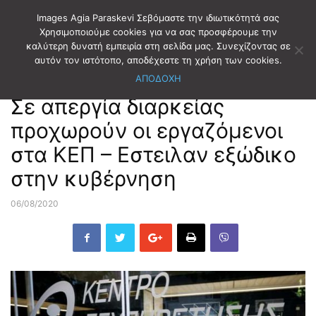
Images Agia Paraskevi Σεβόμαστε την ιδιωτικότητά σας
Χρησιμοποιούμε cookies για να σας προσφέρουμε την
καλύτερη δυνατή εμπειρία στη σελίδα μας. Συνεχίζοντας σε
Αρχική
ΑΥΤΟΔΙΟΙΚΗΣΗ
αυτόν τον ιστότοπο, αποδέχεστε τη χρήση των cookies.
ΑΠΟΔΟΧΗ
ΑΥΤΟΔΙΟΙΚΗΣΗ
Σε απεργία διαρκείας
προχωρούν οι εργαζόμενοι
στα ΚΕΠ – Εστειλαν εξώδικο
στην κυβέρνηση
06/08/2020