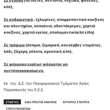
Σε ένδυση
(πετσέτες, σεντόνια, νυχτικά, φανέλες,
κλπ),
Σε καθαριστικά
…(χλωρίνες, απορρυπαντικά κουζίνας
και πλυντηρίου, σαπούνια, οδοντόκρεμες, χαρτιά
κουζίνας, χαρτιά υγείας, απολυμαντικάκλπ είδη)
Σε τρόφιμα
(όσπρια, ζυμαρικά, κονσέρβες ντομάτας,
λάδι, ζάχαρη, γάλατα, κρεατικά,κλπ),
Σε φάρμακα ευρέως φάσματος μη
συνταγογραφούμενα.
Εκ του Δ.Σ. του Περιφερειακού Τμήματος Αγίας
Παρασκευής του Ε.Ε.Σ.
ΕΤΙΚΕΤΕΣ
ΕΙΔΗ ΠΡΩΤΗΣ ΑΝΑΓΚΗΣ
ΕΡΥΘΡΟΣ ΣΤΑΥΡΟΣ
ΣΤΕΓΗ ΓΕΡΟΝΤΩΝ