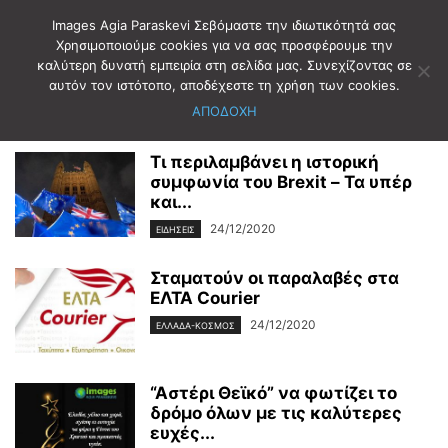
Images Agia Paraskevi Σεβόμαστε την ιδιωτικότητά σας
Χρησιμοποιούμε cookies για να σας προσφέρουμε την
καλύτερη δυνατή εμπειρία στη σελίδα μας. Συνεχίζοντας σε
Αρχική
2020
Δεκέμβριος
24
αυτόν τον ιστότοπο, αποδέχεστε τη χρήση των cookies.
Ημερήσιο Αρχείο: 24/12/2020
ΑΠΟΔΟΧΗ
Τι περιλαμβάνει η ιστορική
συμφωνία του Brexit – Τα υπέρ
και...
24/12/2020
ΕΙΔΗΣΕΙΣ
Σταματούν οι παραλαβές στα
ΕΛΤΑ Courier
24/12/2020
ΕΛΛΑΔΑ-ΚΟΣΜΟΣ
“Αστέρι Θεϊκό” να φωτίζει το
δρόμο όλων με τις καλύτερες
ευχές...