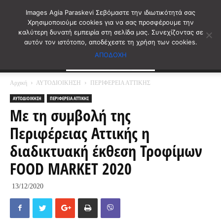
Images Agia Paraskevi Σεβόμαστε την ιδιωτικότητά σας
Χρησιμοποιούμε cookies για να σας προσφέρουμε την
καλύτερη δυνατή εμπειρία στη σελίδα μας. Συνεχίζοντας σε
αυτόν τον ιστότοπο, αποδέχεστε τη χρήση των cookies.
ΑΠΟΔΟΧΗ
Αρχική
ΑΥΤΟΔΙΟΙΚΗΣΗ
ΠΕΡΙΦΕΡΕΙΑ ΑΤΤΙΚΗΣ
ΑΥΤΟΔΙΟΙΚΗΣΗ
ΠΕΡΙΦΕΡΕΙΑ ΑΤΤΙΚΗΣ
Με τη συμβολή της
Περιφέρειας Αττικής η
διαδικτυακή έκθεση Τροφίμων
FOOD MARKET 2020
13/12/2020