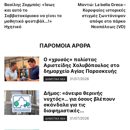
Βασίλης Ζορμπάς: «Ίσως
Μαντώ: La bella Greca –
και αυτό το
Κορυφαίες ιστορικές
Σαββατοκύριακο να γίνει το
στιγμές ζωντάνεψαν
μαθητικό φεστιβάλ…!»
απόψε στο πάρκο
Ηχητικό
Νεαπόλεως (VD)
ΠΑΡΟΜΟΙΑ ΑΡΘΡΑ
Ο «χρυσός» πολίστας
Αριστείδης Χαλυβόπουλος στο
δημαρχείο Αγίας Παρασκευής
31/07/2026
ΔΗΜΟΤΙΚΑ ΝΕΑ
Δήμος: «όνειρα θερινής
νυχτός»… για όσους βλέπουν
σκάνδαλα για τις
διαφημιστικές...
31/07/2026
ΔΗΜΟΤΙΚΑ ΝΕΑ