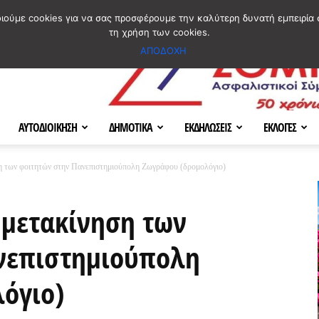
ΣΜΟΣ
ΧΑΡΤΗΣ
BLOG IMAGES
ΠΟΙΟΙ ΕΙΜΑΣΤΕ
[ ΕΠΙΚΟΙΝΩΝΙΑ ]
οιούμε cookies για να σας προσφέρουμε την καλύτερη δυνατή εμπειρία 
τη χρήση των cookies.
ΑΠΟΔΟΧΗ
ΑΥΤΟΔΙΟΙΚΗΣΗ
ΔΗΜΟΤΙΚΑ
ΕΚΔΗΛΩΣΕΙΣ
ΕΚΛΟΓΕΣ
η των φοιτητών στην Πανεπιστημιούπολη Ζωγράφου (δρομολόγιο)
 μετακίνηση των
νεπιστημιούπολη
όγιο)