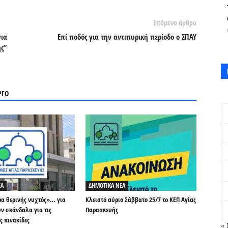
Επόμενο άρθρο
για
Επί ποδός για την αντιπυρική περίοδο ο ΣΠΑΥ
ς”
ΡΓΟ
ΕΑ
ΔΗΜΟΤΙΚΑ ΝΕΑ
ρα θερινής νυχτός»… για
Κλειστό αύριο Σάββατο 25/7 το ΚΕΠ Αγίας
ν σκάνδαλα για τις
Παρασκευής
ς πινακίδες
«