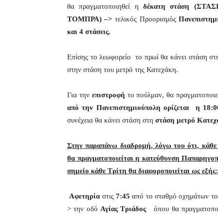
θα πραγματοποιηθεί η
δέκατη
στάση
(ΣΤΑ
ΤΟΜΠΡΑ) –>
τελικός Προορισμός
Πανεπιστημ
και 4 στάσεις.
Επίσης το λεωφορείο το πρωί θα κάνει στάση σ
στην στάση του μετρό της Κατεχάκη.
Για την
επιστροφή
το πούλμαν, θα πραγματοποιεί
από την Πανεπιστημιούπολη ορίζεται η 18
συνέχεια θα κάνει στάση στη
στάση μετρό Κατεχ
Στην παραπάνω διαδρομή, λόγω του ότι, κάθε
θα πραγματοποιείται η κατεύθυνση Παπαρηγοπ
σημείο κάθε Τρίτη θα διαφοροποιείται ως εξής:
Αφετηρία
στις
7:45
από το σταθμό οχημάτων τ
> την οδό
Αγίας Τριάδος
όπου θα πραγματοπο