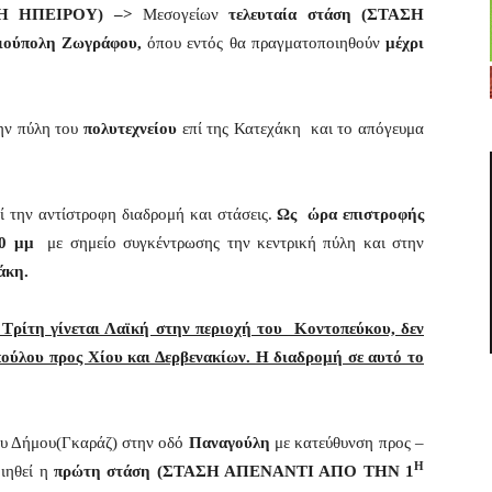
ΣΗ ΗΠΕΙΡΟΥ) –>
Μεσογείων
τελευταία στάση
(ΣΤΑΣΗ
ιούπολη Ζωγράφου,
όπου εντός θα πραγματοποιηθούν
μέχρι
την πύλη του
πολυτεχνείου
επί της Κατεχάκη και το απόγευμα
 την αντίστροφη διαδρομή και στάσεις.
Ως ώρα επιστροφής
:00 μμ
με σημείο συγκέντρωσης την κεντρική πύλη και στην
άκη.
 Τρίτη γίνεται Λαϊκή στην περιοχή του Κοντοπεύκου, δεν
ούλου προς Χίου και Δερβενακίων. Η διαδρομή σε αυτό το
ου Δήμου(Γκαράζ) στην οδό
Παναγούλη
με κατεύθυνση προς –
Η
ιηθεί η
πρώτη στάση (ΣΤΑΣΗ ΑΠΕΝΑΝΤΙ ΑΠΟ ΤΗΝ 1