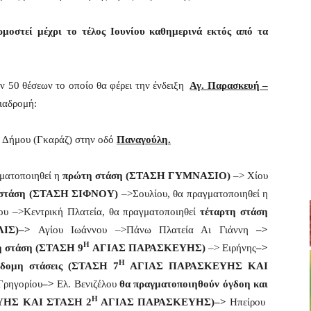
οστεί μέχρι το τέλος Ιουνίου καθημερινά εκτός από τα
ν 50 θέσεων το οποίο θα φέρει την ένδειξη
Αγ. Παρασκευή –
διαδρομή:
 Δήμου (Γκαράζ) στην οδό
Παναγούλη.
ματοποιηθεί η
πρώτη στάση (ΣΤΑΣΗ ΓΥΜΝΑΣΙΟ)
–>
Χίου
στάση
(ΣΤΑΣΗ ΣΙΦΝΟΥ)
–>Σουλίου, θα πραγματοποιηθεί η
ου
–>Κεντρική Πλατεία, θα πραγματοποιηθεί
τέταρτη στάση
ΛΙΣ)–>
Αγίου Ιωάννου
–>Πάνω Πλατεία Αι Γιάννη
–>
Η
η στάση (ΣΤΑΣΗ 9
ΑΓΙΑΣ ΠΑΡΑΣΚΕΥΗΣ)
–> Ειρήνης
–>
Η
βδομη στάσεις (ΣΤΑΣΗ 7
ΑΓΙΑΣ ΠΑΡΑΣΚΕΥΗΣ ΚΑΙ
Γρηγορίου
–>
Ελ. Βενιζέλου
θα πραγματοποιηθούν όγδοη και
Η
ΗΣ ΚΑΙ ΣΤΑΣΗ 2
ΑΓΙΑΣ ΠΑΡΑΣΚΕΥΗΣ)–>
Ηπείρου