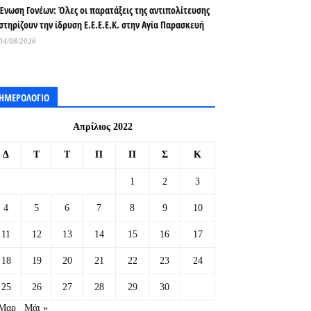
Ένωση Γονέων: Όλες οι παρατάξεις της αντιπολίτευσης
στηρίζουν την ίδρυση Ε.Ε.Ε.Ε.Κ. στην Αγία Παρασκευή
04/08/2026
ΗΜΕΡΟΛΟΓΙΟ
Απρίλιος 2022
Δ
Τ
Τ
Π
Π
Σ
Κ
1
2
3
4
5
6
7
8
9
10
11
12
13
14
15
16
17
18
19
20
21
22
23
24
25
26
27
28
29
30
 Μαρ
Μάι »