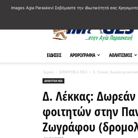
ΙΣΤΟΡΙΚΑ ΣΗΜΕΙΑ ΤΗΣ ΠΟΛΗΣ
ΠΛΗΡΟΦΟΡΙΕΣ
ΠΟΛΙΤΙ
Images Agia Paraskevi Σεβόμαστε την ιδιωτικότητά σας Χρησιμοπ
AParaskevi-
Images
ΕΙΔΗΣΕΙΣ
ΑΡΘΡΟΓΡΑΦΙΑ
ΑΘΛΗΤΙΣΜΟΣ
Αρχική
ΔΗΜΟΤΙΚΑ ΝΕΑ
Δ. Λέκκας: Δωρεάν μετακίνησ
ΔΗΜΟΤΙΚΑ ΝΕΑ
Δ. Λέκκας: Δωρεάν
φοιτητών στην Πα
Ζωγράφου (δρομολ