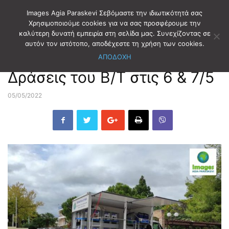
Images Agia Paraskevi Σεβόμαστε την ιδιωτικότητά σας
Χρησιμοποιούμε cookies για να σας προσφέρουμε την
καλύτερη δυνατή εμπειρία στη σελίδα μας. Συνεχίζοντας σε
Αρχική
ΠΕΡΙΦΕΡΕΙΑ ΑΤΤΙΚΗΣ
ΠΕΡΙΦΕΡΕΙΑ ΒΟΡΕΙΟΥ ΤΟΜΕΑ
αυτόν τον ιστότοπο, αποδέχεστε τη χρήση των cookies.
ΑΠΟΔΟΧΗ
ΠΕΡΙΦΕΡΕΙΑ ΑΤΤΙΚΗΣ
ΠΕΡΙΦΕΡΕΙΑ ΒΟΡΕΙΟΥ ΤΟΜΕΑ
Δράσεις του Β/Τ στις 6 & 7/5
05/05/2022