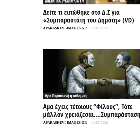
ΔΗΜΟΤΙΚΑ ΣΥΜΒΟΥΛΙΑ T.V
Δείτε τι ειπώθηκε στο Δ.Σ για
«Συμπαραστάτη του Δημότη» (VD)
APARASKEVI-IMAGES.GR
-
11/05/2022
Αγία Παρασκευή η πόλη μας
Αμα έχεις τέτοιους “Φίλους”, Τότε
μάλλον χρειάζεσαι….Συμπαράστασ
APARASKEVI-IMAGES.GR
-
11/05/2022