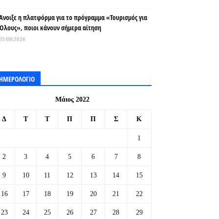
Άνοιξε η πλατφόρμα για το πρόγραμμα «Τουρισμός για
Όλους», ποιοι κάνουν σήμερα αίτηση
05/08/2026
ΗΜΕΡΟΛΟΓΙΟ
Μάιος 2022
Δ
Τ
Τ
Π
Π
Σ
Κ
1
2
3
4
5
6
7
8
9
10
11
12
13
14
15
16
17
18
19
20
21
22
23
24
25
26
27
28
29