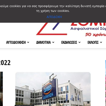
ΣΜΟΣ
ΧΑΡΤΗΣ
BLOG IMAGES
ΠΟΙΟΙ ΕΙΜΑΣΤΕ
[ ΕΠΙΚΟΙΝΩΝΙΑ ]
οιούμε cookies για να σας προσφέρουμε την καλύτερη δυνατή εμπειρία 
τη χρήση των cookies.
ΑΠΟΔΟΧΗ
ΑΥΤΟΔΙΟΙΚΗΣΗ
ΔΗΜΟΤΙΚΑ
ΕΚΔΗΛΩΣΕΙΣ
ΕΚΛΟΓΕΣ
2022