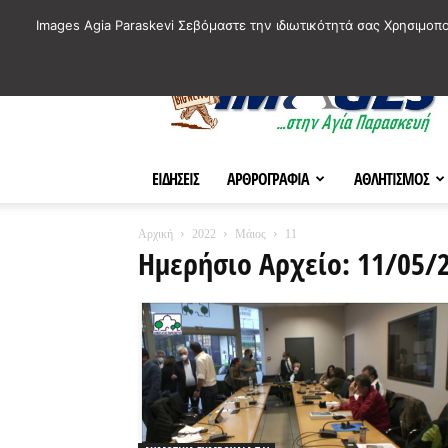
ΙΣΤΟΡΙΚΑ ΣΗΜΕΙΑ ΤΗΣ ΠΟΛΗΣ
ΠΛΗΡΟΦΟΡΙΕΣ
ΠΟΛΙΤΙ
Images Agia Paraskevi Σεβόμαστε την ιδιωτικότητά σας Χρησιμοπ
AParaskevi-
Images
ΕΙΔΗΣΕΙΣ
ΑΡΘΡΟΓΡΑΦΙΑ
ΑΘΛΗΤΙΣΜΟΣ
Αρχική
2022
Μάιος
11
Ημερήσιο Αρχείο: 11/05/