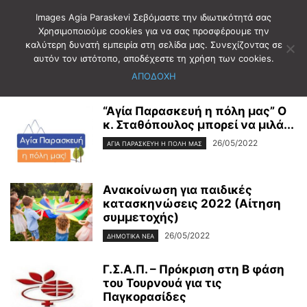
Images Agia Paraskevi Σεβόμαστε την ιδιωτικότητά σας
Χρησιμοποιούμε cookies για να σας προσφέρουμε την
καλύτερη δυνατή εμπειρία στη σελίδα μας. Συνεχίζοντας σε
Αρχική
2022
Μάιος
26
αυτόν τον ιστότοπο, αποδέχεστε τη χρήση των cookies.
Ημερήσιο Αρχείο: 26/05/2022
ΑΠΟΔΟΧΗ
“Aγία Παρασκευή η πόλη μας” Ο
κ. Σταθόπουλος μπορεί να μιλά...
26/05/2022
ΑΓΊΑ ΠΑΡΑΣΚΕΥΉ Η ΠΌΛΗ ΜΑΣ
Ανακοίνωση για παιδικές
κατασκηνώσεις 2022 (Αίτηση
συμμετοχής)
26/05/2022
ΔΗΜΟΤΙΚΑ ΝΕΑ
Γ.Σ.Α.Π. – Πρόκριση στη Β φάση
του Τουρνουά για τις
Παγκορασίδες