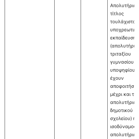
Απολυτήριος
τίτλος
τουλάχιστον
υποχρεωτική
εκπαίδευσης
(απολυτήριο
τριταξίου
γυμνασίου ή 
υποψηφίους 
έχουν
αποφοιτήσει
μέχρι και το
απολυτήριο
δημοτικού
σχολείου) ή
ισοδύναμος
απολυτήριος