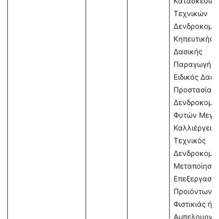
Κατασκευών
Τεχνικών
Δενδροκομία
Κηπευτικής 
Δασικής
Παραγωγής 
Ειδικός Δασι
Προστασίας 
Δενδροκομία
Φυτών Μεγά
Καλλιέργειας
Τεχνικός
Δενδροκομία
Μεταποίησης
Επεξεργασία
Προιόντων Ε
Φιστικιάς ή
Αμπελουργία