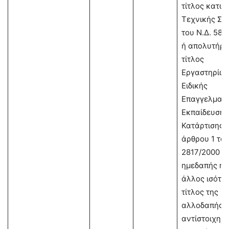
τίτλος κατώ
Τεχνικής Σχ
του Ν.Δ. 580
ή απολυτήρι
τίτλος
Εργαστηρίω
Ειδικής
Επαγγελματι
Εκπαίδευσης
Κατάρτισης 
άρθρου 1 του
2817/2000 τ
ημεδαπής ή
άλλος ισότιμ
τίτλος της
αλλοδαπής κ
αντίστοιχη