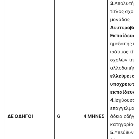
3.
Απολυτήρι
τίτλος σχολι
μονάδας
Δευτεροβάθ
Εκπαίδευσ
ημεδαπής ή
ισότιμος τίτλ
σχολών της
αλλοδαπής 
ελλείψει αυ
υποχρεωτικ
εκπαίδευση
4.
Ισχύουσα
επαγγελματι
ΔΕ ΟΔΗΓΟΙ
6
4 ΜΗΝΕΣ
άδεια οδήγησ
κατηγορίας.
5.
Υπεύθυνη