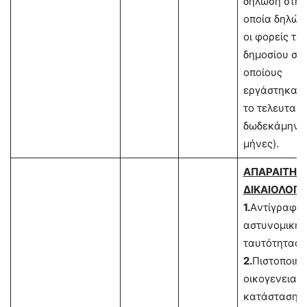
δήλωση στην
οποία δηλών
οι φορείς το
δημοσίου στ
οποίους
εργάστηκαν
το τελευταίο
δωδεκάμηνο 
μήνες).
ΑΠΑΡΑΙΤΗΤ
ΔΙΚΑΙΟΛΟΓΗ
1.
Aντίγραφο
αστυνομικής
ταυτότητας.
2.
Πιστοποιητ
οικογενειακ
κατάστασης.