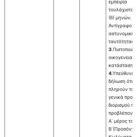
εμπειρία
τουλάχιστον 
(6) μηνών.
2.
Αντίγραφο
αστυνομικής
ταυτότητας
3
.Πιστοποιητ
οικογενειακ
κατάστασης.
4
.Υπεύθυνη
δήλωση ότι
πληρούν τα
γενικά προσ
διορισμού πο
προβλέποντα
Α΄ μέρος του
Β΄(Προσόντα
Κωλύματα