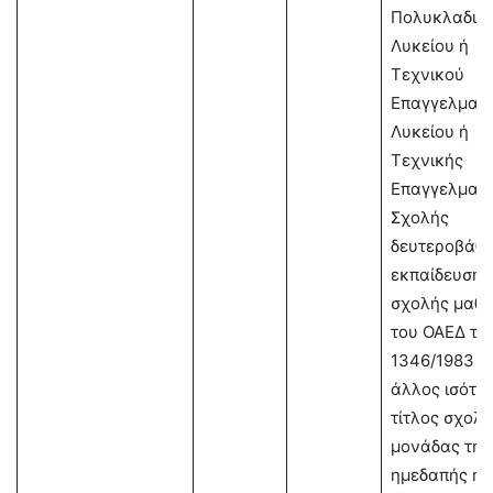
Πολυκλαδικ
Λυκείου ή
Τεχνικού
Επαγγελματι
Λυκείου ή
Τεχνικής
Επαγγελματι
Σχολής
δευτεροβάθμ
εκπαίδευσης
σχολής μαθη
του ΟΑΕΔ του
1346/1983 ή
άλλος ισότιμ
τίτλος σχολι
μονάδας της
ημεδαπής ή