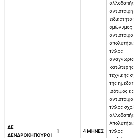
αλλοδαπής,
αντίστοιχης
ειδικότητας.
ομώνυμος ή
αντίστοιχος,
απολυτήριος
τίτλος
αναγνωρισμ
κατώτερης
τεχνικής σχ
της ημεδαπή
ισότιμος και
αντίστοιχος
τίτλος σχολή
αλλοδαπής.
Απολυτήριος
ΔΕ
1
4 ΜΗΝΕΣ
τίτλος
ΔΕΝΔΡΟΚΗΠΟΥΡΟΙ