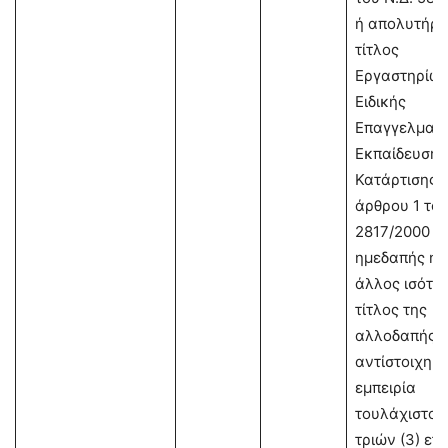
ή απολυτήρι
τίτλος
Εργαστηρίω
Ειδικής
Επαγγελματι
Εκπαίδευσης
Κατάρτισης 
άρθρου 1 του
2817/2000 τ
ημεδαπής ή
άλλος ισότιμ
τίτλος της
αλλοδαπής κ
αντίστοιχη
εμπειρία
τουλάχιστον
τριών (3) ετ