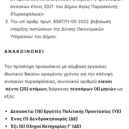
αναγκών έτους 2021 του Δήμου Αγίας Παρασκευής
(Πυρασφάλεια)»
Την υπ’ αριθμ. πρωτ. 8587/11-05-2022 βεβαίωση
ύπαρξης πιστώσεων της Δ/νσης Οικονομικών
Υπηρεσιών του Δήμου.
Α Ν Α Κ Ο Ι Ν Ω Ν Ε Ι
Την πρόσληψη προσωπικού με σύμβαση εργασίας
ιδιωτικού δικαίου ορισμένου χρόνου για την κάλυψη
αναγκών πυρασφάλειας, συνολικού αριθμού
είκοσι
πέντε (25) ατόμων,
διάρκειας
τεσσάρων (4) μηνών
ως
εξής:
Δεκαοκτώ (18) Εργάτες Πολιτικής Προστασίας (ΥΕ)
Ένας (1) Δενδροκηπουρός (ΔΕ)
Έξι (6) Οδηγοί Κατηγορίας Γ’ (ΔΕ)