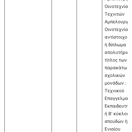
Οινοτεχνίας 
Τεχνιτών
Αμπελουργία
Οινοτεχνίας 
αντίστοιχο π
ή δίπλωμα ή
απολυτήριος
τίτλος των
παρακάτω
σχολικών
μονάδων : ΙΕ
Τεχνικού
Επαγγελματι
Εκπαιδευτηρί
ή Β’ κύκλου
σπουδών ή
Ενιαίου