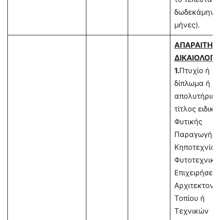
δωδεκάμηνο 
μήνες).
ΑΠΑΡΑΙΤΗΤ
ΔΙΚΑΙΟΛΟΓΗ
1.
Πτυχίο ή
δίπλωμα ή
απολυτήριος
τίτλος ειδικ
Φυτικής
Παραγωγής 
Κηποτεχνίας
Φυτοτεχνικ
Επιχειρήσεω
Αρχιτεκτονι
Τοπίου ή
Τεχνικών