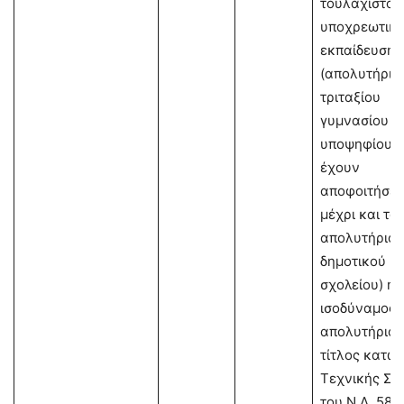
τουλάχιστον
υποχρεωτική
εκπαίδευσης
(απολυτήριο
τριταξίου
γυμνασίου ή 
υποψηφίους 
έχουν
αποφοιτήσει
μέχρι και το
απολυτήριο
δημοτικού
σχολείου) ή
ισοδύναμος
απολυτήριος
τίτλος κατώ
Τεχνικής Σχ
του Ν.Δ. 580