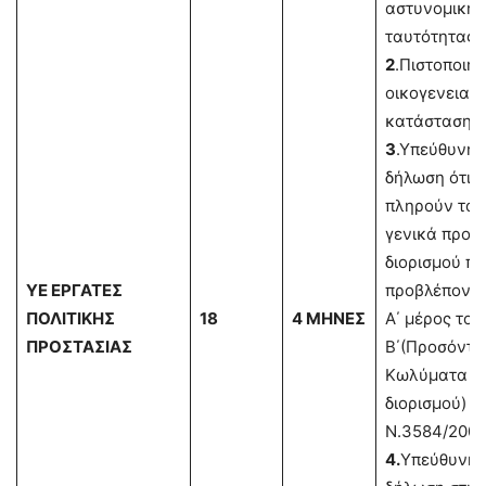
αστυνομικής
ταυτότητας.
2
.Πιστοποιητ
οικογενειακ
κατάστασης.
3
.Υπεύθυνη
δήλωση ότι
πληρούν τα
γενικά προσ
διορισμού πο
ΥΕ ΕΡΓΑΤΕΣ
προβλέποντα
ΠΟΛΙΤΙΚΗΣ
18
4 ΜΗΝΕΣ
Α΄ μέρος του
ΠΡΟΣΤΑΣΙΑΣ
Β΄(Προσόντα
Κωλύματα
διορισμού) τ
Ν.3584/2007
4.
Υπεύθυνη