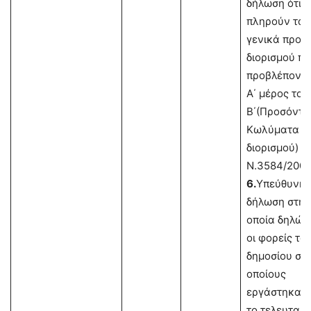
δήλωση ότι
πληρούν τα
γενικά προσ
διορισμού πο
προβλέποντα
Α΄ μέρος του
Β΄(Προσόντα
Κωλύματα
διορισμού) τ
Ν.3584/2007
6.
Υπεύθυνη
δήλωση στην
οποία δηλών
οι φορείς το
δημοσίου στ
οποίους
εργάστηκαν
το τελευταίο