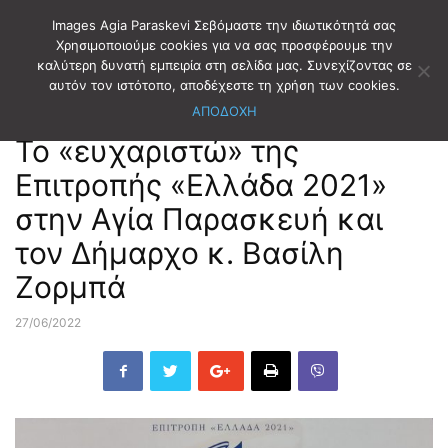
Images Agia Paraskevi Σεβόμαστε την ιδιωτικότητά σας
Χρησιμοποιούμε cookies για να σας προσφέρουμε την
καλύτερη δυνατή εμπειρία στη σελίδα μας. Συνεχίζοντας σε
Αρχική
ΔΗΜΟΤΙΚΑ ΝΕΑ
αυτόν τον ιστότοπο, αποδέχεστε τη χρήση των cookies.
ΑΠΟΔΟΧΗ
ΔΗΜΟΤΙΚΑ ΝΕΑ
Το «ευχαριστώ» της
Επιτροπής «Ελλάδα 2021»
στην Αγία Παρασκευή και
τον Δήμαρχο κ. Βασίλη
Ζορμπά
27/06/2022