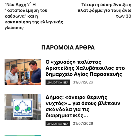
“Νέα Αρχή”:΅ Η
Τέταρτη δόση: Άνοιξε η
“καταπολέμηση του
πλατφόρμα για τους άνω
καύσωνα” και η
των 30
κακοποίηση της ελληνικής
γλώσσας
ΠΑΡΟΜΟΙΑ ΑΡΘΡΑ
Ο «χρυσός» πολίστας
Αριστείδης Χαλυβόπουλος στο
δημαρχείο Αγίας Παρασκευής
31/07/2026
ΔΗΜΟΤΙΚΑ ΝΕΑ
Δήμος: «όνειρα θερινής
νυχτός»… για όσους βλέπουν
σκάνδαλα για τις
διαφημιστικές...
31/07/2026
ΔΗΜΟΤΙΚΑ ΝΕΑ