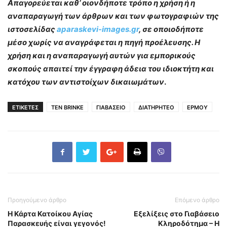
Απαγορεύεται καθ’ οιονδήποτε τρόπο η χρήση ή η
αναπαραγωγή των άρθρων και των φωτογραφιών της
ιστοσελίδας
aparaskevi-images.gr
, σε οποιοδήποτε
μέσο χωρίς να αναγράφεται η πηγή προέλευσης. Η
χρήση και η αναπαραγωγή αυτών για εμπορικούς
σκοπούς απαιτεί την έγγραφη άδεια του ιδιοκτήτη και
κατόχου των αντιστοίχων δικαιωμάτων
.
ΕΤΙΚΕΤΕΣ
TEN BRINKE
ΓΙΑΒΑΣΕΙΟ
ΔΙΑΤΗΡΗΤΕΟ
ΕΡΜΟΥ
Προηγούμενο άρθρο
Επόμενο άρθρο
Η Κάρτα Κατοίκου Αγίας
Εξελίξεις στο Γιαβάσειο
Παρασκευής είναι γεγονός!
Κληροδότημα – Η